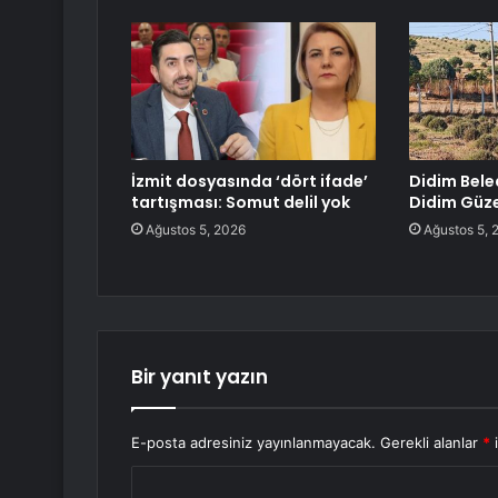
İzmit dosyasında ‘dört ifade’
Didim Beled
tartışması: Somut delil yok
Didim Güze
Ağustos 5, 2026
Ağustos 5, 
Bir yanıt yazın
E-posta adresiniz yayınlanmayacak.
Gerekli alanlar
*
i
Y