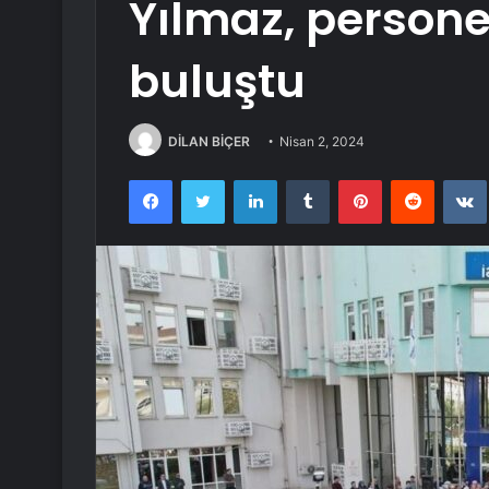
Yılmaz, persone
buluştu
DİLAN BİÇER
Nisan 2, 2024
Facebook
Twitter
LinkedIn
Tumblr
Pinterest
Reddit