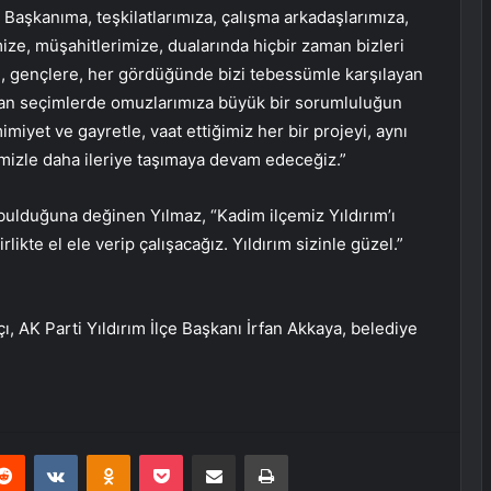
e Başkanıma, teşkilatlarımıza, çalışma arkadaşlarımıza,
ize, müşahitlerimize, dualarında hiçbir zaman bizleri
, gençlere, her gördüğünde bizi tebessümle karşılayan
ılan seçimlerde omuzlarımıza büyük bir sorumluluğun
yet ve gayretle, vaat ettiğimiz her bir projeyi, aynı
rimizle daha ileriye taşımaya devam edeceğiz.”
 bulduğuna değinen Yılmaz, “Kadim ilçemiz Yıldırım’ı
likte el ele verip çalışacağız. Yıldırım sizinle güzel.”
, AK Parti Yıldırım İlçe Başkanı İrfan Akkaya, belediye
erest
Reddit
VKontakte
Odnoklassniki
Pocket
E-Posta ile paylaş
Yazdır