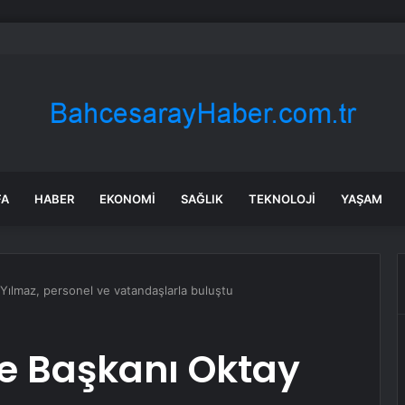
ozdan çıkan madeni para 39 milyon lira kazandırdı
FA
HABER
EKONOMI
SAĞLIK
TEKNOLOJI
YAŞAM
 Yılmaz, personel ve vatandaşlarla buluştu
ye Başkanı Oktay