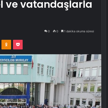
l ve vatandaşlarla
0
0
1 dakika okuma süresi
VKontakte
Odnoklassniki
Pocket