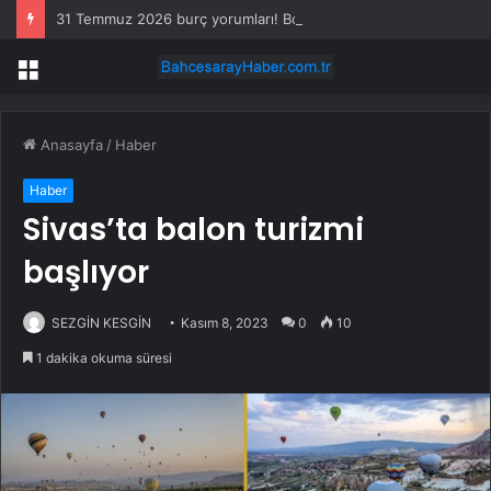
31 Temmuz 2026 burç yorumları! Boğa, Koç, Kova burcu yorumu… AŞK, EVLİLİK, SAĞLIK yorumları ne diyor?
Menü
Anasayfa
/
Haber
Haber
Sivas’ta balon turizmi
başlıyor
SEZGİN KESGİN
Kasım 8, 2023
0
10
1 dakika okuma süresi