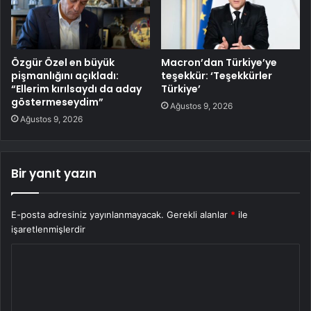
Özgür Özel en büyük
Macron’dan Türkiye’ye
pişmanlığını açıkladı:
teşekkür: ‘Teşekkürler
“Ellerim kırılsaydı da aday
Türkiye’
göstermeseydim”
Ağustos 9, 2026
Ağustos 9, 2026
Bir yanıt yazın
E-posta adresiniz yayınlanmayacak.
Gerekli alanlar
*
ile
işaretlenmişlerdir
Y
o
r