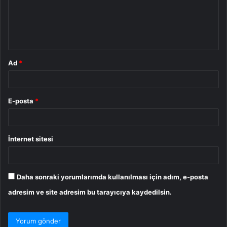
u
m
*
Ad
*
E-posta
*
İnternet sitesi
Daha sonraki yorumlarımda kullanılması için adım, e-posta
adresim ve site adresim bu tarayıcıya kaydedilsin.