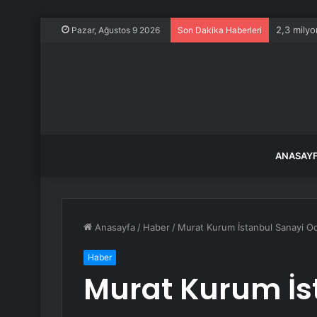
2,3 milyo
Pazar, Ağustos 9 2026
Son Dakika Haberleri
ANASAY
Anasayfa
/
Haber
/
Murat Kurum İstanbul Sanayi Odas
Haber
Murat Kurum İs