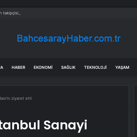
n takipçisi olan fitness fenomeni evinde ölü bulundu
FA
HABER
EKONOMI
SAĞLIK
TEKNOLOJI
YAŞAM
ı’nı ziyaret etti
tanbul Sanayi