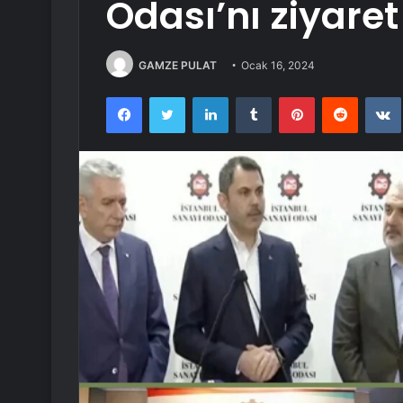
Odası’nı ziyaret 
GAMZE PULAT
Ocak 16, 2024
Facebook
Twitter
LinkedIn
Tumblr
Pinterest
Reddit