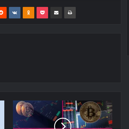
erest
Reddit
VKontakte
Odnoklassniki
Pocket
E-Posta ile paylaş
Yazdır