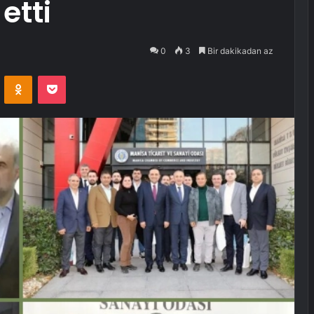
etti
0
3
Bir dakikadan az
VKontakte
Odnoklassniki
Pocket