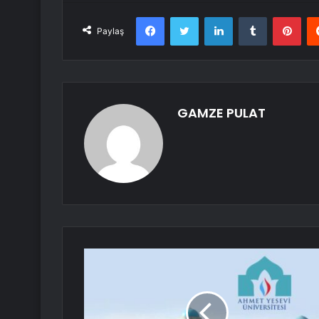
Facebook
Twitter
LinkedIn
Tumblr
Pint
Paylaş
GAMZE PULAT