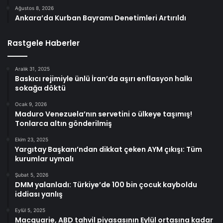
Ağustos 8, 2026
Ankara’da Kurban Bayramı Denetimleri Artırıldı
Rastgele Haberler
Aralık 31, 2025
Baskıcı rejimiyle ünlü İran’da aşırı enflasyon halkı
sokağa döktü
Ocak 9, 2026
Maduro Venezuela’nın servetini o ülkeye taşımış!
Tonlarca altın gönderilmiş
Ekim 23, 2025
Yargıtay Başkanı’ndan dikkat çeken AYM çıkışı: Tüm
kurumlar uymalı
Şubat 5, 2026
DMM yalanladı: Türkiye’de 100 bin çocuk kayboldu
iddiası yanlış
Eylül 5, 2025
Macquarie, ABD tahvil piyasasının Eylül ortasına kadar