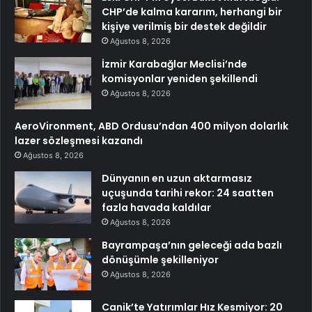
CHP’de kalma kararım, herhangi bir
kişiye verilmiş bir destek değildir
Ağustos 8, 2026
İzmir Karabağlar Meclisi’nde
komisyonlar yeniden şekillendi
Ağustos 8, 2026
AeroVironment, ABD Ordusu’ndan 400 milyon dolarlık
lazer sözleşmesi kazandı
Ağustos 8, 2026
Dünyanın en uzun aktarmasız
uçuşunda tarihi rekor: 24 saatten
fazla havada kaldılar
Ağustos 8, 2026
Bayrampaşa’nın geleceği ada bazlı
dönüşümle şekilleniyor
Ağustos 8, 2026
Canik’te Yatırımlar Hız Kesmiyor: 20