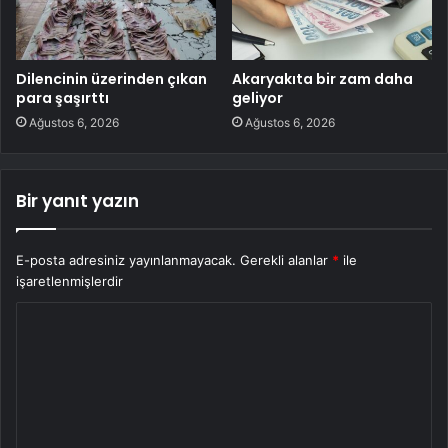
Dilencinin üzerinden çıkan
Akaryakıta bir zam daha
para şaşırttı
geliyor
Ağustos 6, 2026
Ağustos 6, 2026
Bir yanıt yazın
E-posta adresiniz yayınlanmayacak.
Gerekli alanlar
*
ile
işaretlenmişlerdir
Y
o
r
u
m