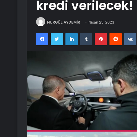
kredi verilecek!
NURGÜL AYDEMİR
Nisan 25, 2023
Facebook
Twitter
LinkedIn
Tumblr
Pinterest
Reddit