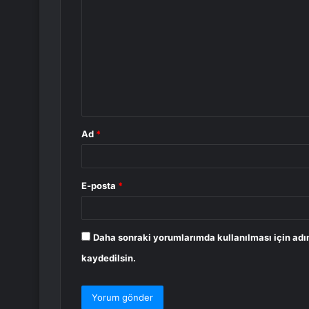
o
r
u
m
*
Ad
*
E-posta
*
Daha sonraki yorumlarımda kullanılması için adı
kaydedilsin.