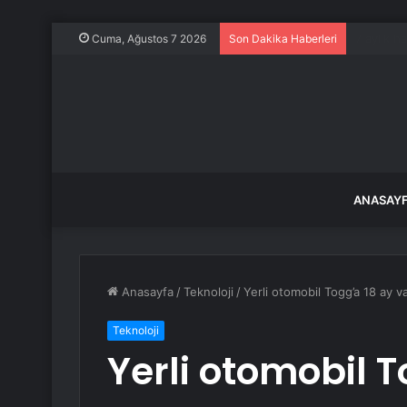
Turgutlu’
Cuma, Ağustos 7 2026
Son Dakika Haberleri
ANASAY
Anasayfa
/
Teknoloji
/
Yerli otomobil Togg’a 18 ay va
Teknoloji
Yerli otomobil T