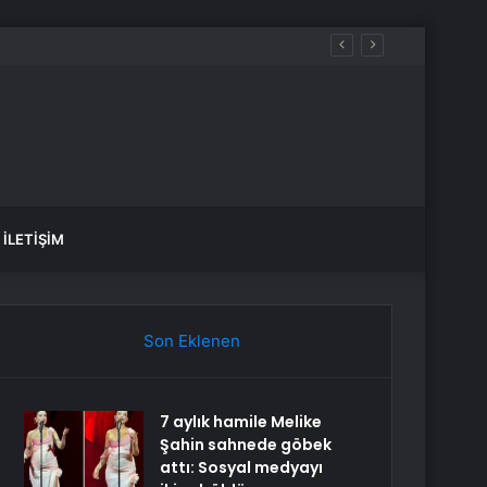
İLETIŞIM
Son Eklenen
7 aylık hamile Melike
Şahin sahnede göbek
attı: Sosyal medyayı