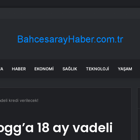
da Traktör-Motosiklet Kazası
FA
HABER
EKONOMI
SAĞLIK
TEKNOLOJI
YAŞAM
deli kredi verilecek!
ogg’a 18 ay vadeli