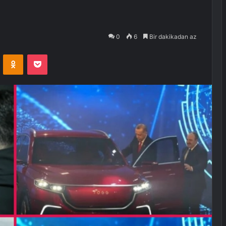
0
6
Bir dakikadan az
VKontakte
Odnoklassniki
Pocket