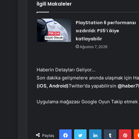
İlgili Makaleler
PlayStation 6 performansı
sızdırıldı: PS5’i ikiye
katlayabilir
Ağustos 7, 2026
Haberin Detayları Geliyor…
Son dakika gelişmelere anında ulaşmak için Habe
(iOS, Android)
Twitter’da yapabilirsin
@haber7
Uygulama mağazası
Google Oyun
Takip etmek
Facebook
Twitter
LinkedIn
Tumblr
Pint
Paylaş