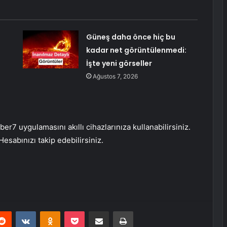
Güneş daha önce hiç bu
kadar net görüntülenmedi:
İşte yeni görseller
Ağustos 7, 2026
r7 uygulamasını akıllı cihazlarınıza kullanabilirsiniz.
Hesabınızı takip edebilirsiniz.
erest
Reddit
VKontakte
Odnoklassniki
Pocket
E-Posta ile paylaş
Yazdır