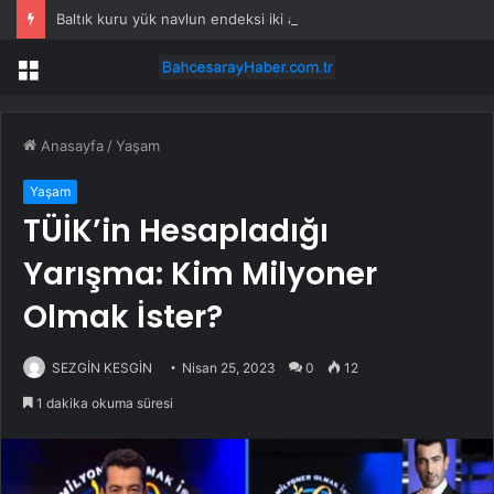
Baltık kuru yük navlun endeksi iki ayın zirvesinde
Menü
Anasayfa
/
Yaşam
Yaşam
TÜİK’in Hesapladığı
Yarışma: Kim Milyoner
Olmak İster?
SEZGİN KESGİN
Nisan 25, 2023
0
12
1 dakika okuma süresi