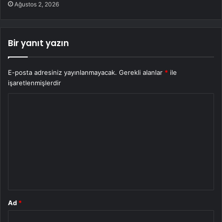
Ağustos 2, 2026
Bir yanıt yazın
E-posta adresiniz yayınlanmayacak.
Gerekli alanlar
*
ile
işaretlenmişlerdir
Y
o
r
u
m
*
Ad
*