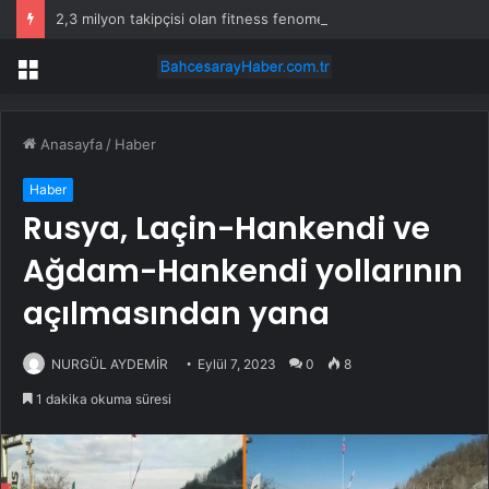
2,3 milyon takipçisi olan fitness fenomeni evinde ölü bulundu
Menü
Anasayfa
/
Haber
Haber
Rusya, Laçin-Hankendi ve
Ağdam-Hankendi yollarının
açılmasından yana
NURGÜL AYDEMİR
Eylül 7, 2023
0
8
1 dakika okuma süresi