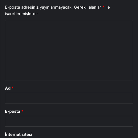
E-posta adresiniz yayınlanmayacak.
Gerekli alanlar
*
ile
işaretlenmişlerdir
Y
o
r
u
m
*
Ad
*
E-posta
*
İnternet sitesi