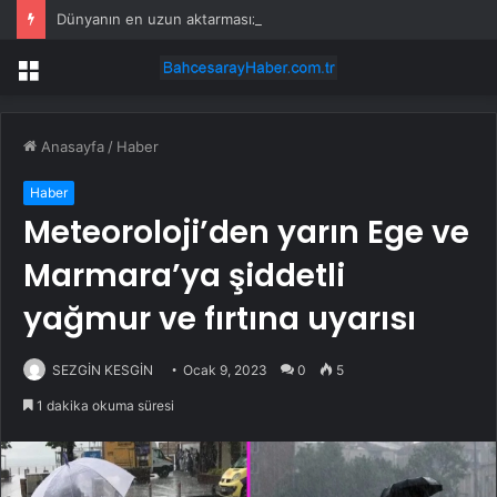
Dünyanın en uzun aktarmasız uçuşunda tarihi rekor: 24 saatten fazla havada kaldılar
Menü
Anasayfa
/
Haber
Haber
Meteoroloji’den yarın Ege ve
Marmara’ya şiddetli
yağmur ve fırtına uyarısı
SEZGİN KESGİN
Ocak 9, 2023
0
5
1 dakika okuma süresi