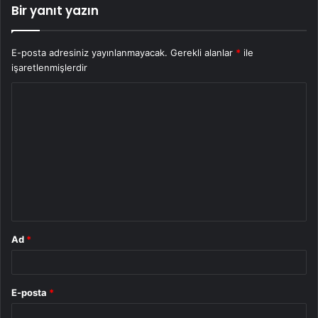
Bir yanıt yazın
E-posta adresiniz yayınlanmayacak.
Gerekli alanlar
*
ile
işaretlenmişlerdir
Y
o
r
u
m
*
Ad
*
E-posta
*