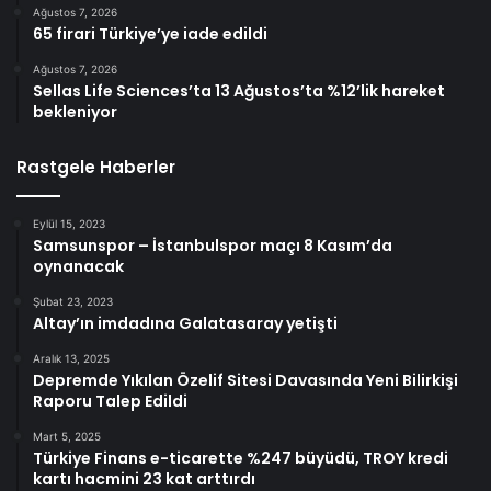
Ağustos 7, 2026
65 firari Türkiye’ye iade edildi
Ağustos 7, 2026
Sellas Life Sciences’ta 13 Ağustos’ta %12’lik hareket
bekleniyor
Rastgele Haberler
Eylül 15, 2023
Samsunspor – İstanbulspor maçı 8 Kasım’da
oynanacak
Şubat 23, 2023
Altay’ın imdadına Galatasaray yetişti
Aralık 13, 2025
Depremde Yıkılan Özelif Sitesi Davasında Yeni Bilirkişi
Raporu Talep Edildi
Mart 5, 2025
Türkiye Finans e-ticarette %247 büyüdü, TROY kredi
kartı hacmini 23 kat arttırdı