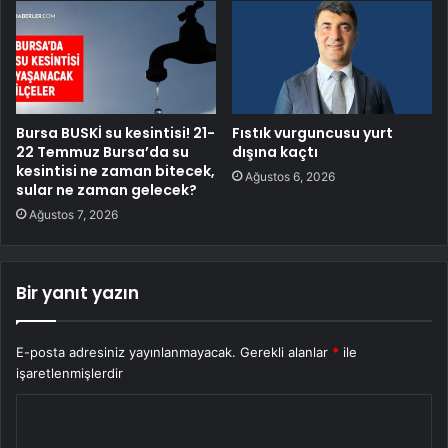
Bursa BUSKİ su kesintisi! 21-
Fıstık vurguncusu yurt
22 Temmuz Bursa’da su
dışına kaçtı
kesintisi ne zaman bitecek,
Ağustos 6, 2026
sular ne zaman gelecek?
Ağustos 7, 2026
Bir yanıt yazın
E-posta adresiniz yayınlanmayacak.
Gerekli alanlar
*
ile
işaretlenmişlerdir
Y
o