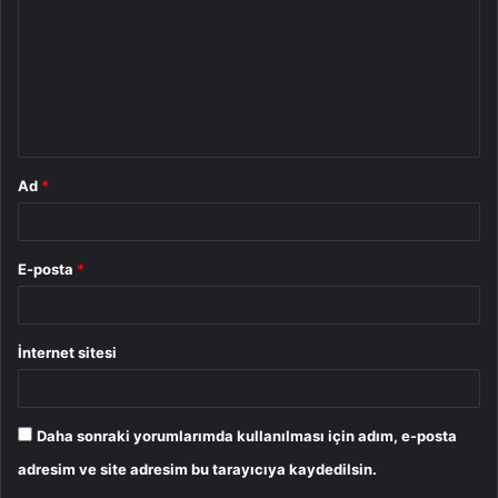
r
u
m
*
Ad
*
E-posta
*
İnternet sitesi
Daha sonraki yorumlarımda kullanılması için adım, e-posta
adresim ve site adresim bu tarayıcıya kaydedilsin.