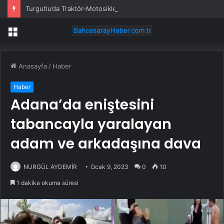
Turgutlu’da Traktör-Motosiklet Kazası
Menü
Anasayfa
/
Haber
Haber
Adana’da eniştesini
tabancayla yaralayan
adam ve arkadaşına dava
NURGÜL AYDEMİR
Ocak 9, 2023
0
10
1 dakika okuma süresi