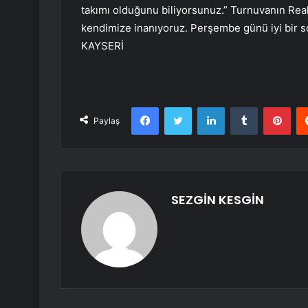
takımı olduğunu biliyorsunuz.” Turnuvanın Real 
kendimize inanıyoruz. Perşembe günü iyi bir so
KAYSERİ
Facebook
Twitter
LinkedIn
Tumblr
Pint
Paylaş
SEZGİN KESGİN