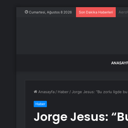
Dünya
Cumartesi, Ağustos 8 2026
Son Dakika Haberleri
ANASAY
Anasayfa
/
Haber
/
Jorge Jesus: “Bu zorlu ligde bu 
Haber
Jorge Jesus: “Bu