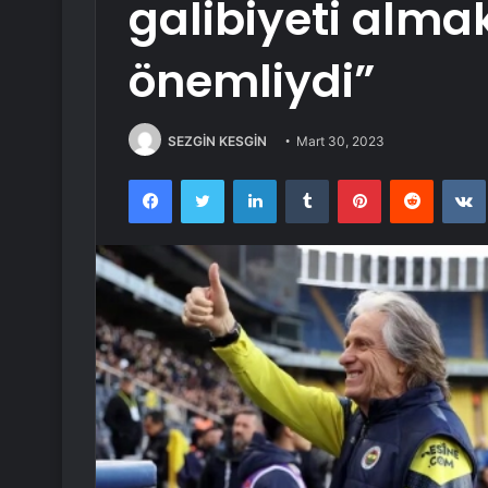
galibiyeti almak
önemliydi”
SEZGİN KESGİN
Mart 30, 2023
Facebook
Twitter
LinkedIn
Tumblr
Pinterest
Reddit