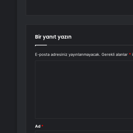
Bir yanıt yazın
E-posta adresiniz yayınlanmayacak.
Gerekli alanlar
*
i
Y
o
r
u
m
*
Ad
*