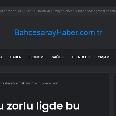
nın en uzun aktarmasız uçuşunda tarihi rekor: 24 saatten fazla havada k
FA
HABER
EKONOMI
SAĞLIK
TEKNOLOJI
YAŞAM
galibiyeti almak bizim için önemliydi”
 zorlu ligde bu