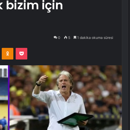
 bizim için
0
5
1 dakika okuma süresi
VKontakte
Odnoklassniki
Pocket