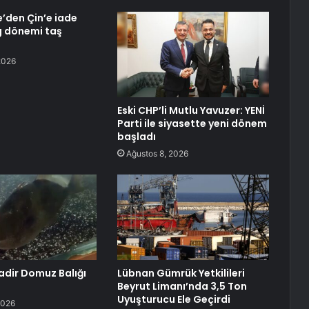
’den Çin’e iade
g dönemi taş
2026
Eski CHP’li Mutlu Yavuzer: YENİ
Parti ile siyasette yeni dönem
başladı
Ağustos 8, 2026
adir Domuz Balığı
Lübnan Gümrük Yetkilileri
Beyrut Limanı’nda 3,5 Ton
Uyuşturucu Ele Geçirdi
2026