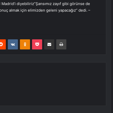
Madrid’i diyebiliriz”Şansımız zayıf gibi görünse de
nuç almak için elimizden geleni yapacağız” dedi. –
erest
Reddit
VKontakte
Odnoklassniki
Pocket
E-Posta ile paylaş
Yazdır