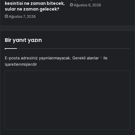
kesintisi ne zaman bitecek,
Ağustos 6, 2026
sular ne zaman gelecek?
Ağustos 7, 2026
Bir yanıt yazın
E-posta adresiniz yayınlanmayacak.
Gerekli alanlar
*
ile
işaretlenmişlerdir
Y
o
r
u
m
*