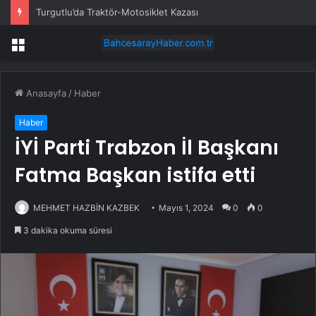
Turgutlu’da Traktör-Motosiklet Kazası
Menü
Anasayfa
/
Haber
Haber
İYİ Parti Trabzon İl Başkanı
Fatma Başkan istifa etti
MEHMET HAZBİN KAZBEK
Mayıs 1, 2024
0
0
3 dakika okuma süresi