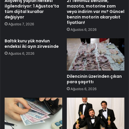
Alışveriş yapan herkesi
21 Temmuz benzine,
ilgilendiriyor: 1 Ağustos’ta
mazota, motorine zam
tüm dijital kurallar
veya indirim var mı? Güncel
değişiyor
benzin motorin akaryakıt
fiyatları!
Ağustos 7, 2026
Ağustos 6, 2026
Baltık kuru yük navlun
endeksi iki ayın zirvesinde
Ağustos 6, 2026
Dilencinin üzerinden çıkan
para şaşırttı
Ağustos 6, 2026