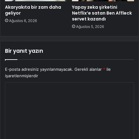
Akaryakıta bir zam daha
Yapay zeka şirketini
geliyor
Netflix’e satan Ben Affleck
servet kazandı
Ağustos 6, 2026
Ağustos 5, 2026
Bir yanıt yazın
E-posta adresiniz yayınlanmayacak.
Gerekli alanlar
*
ile
işaretlenmişlerdir
Y
o
r
u
m
*