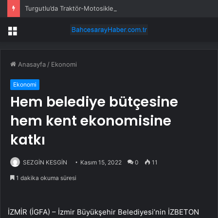
Turgutlu’da Traktör-Motosiklet Kazası
Menü
Anasayfa
/
Ekonomi
Ekonomi
Hem belediye bütçesine
hem kent ekonomisine
katkı
SEZGİN KESGİN
Kasım 15, 2022
0
11
1 dakika okuma süresi
İZMİR (İGFA) – İzmir Büyükşehir Belediyesi’nin İZBETON