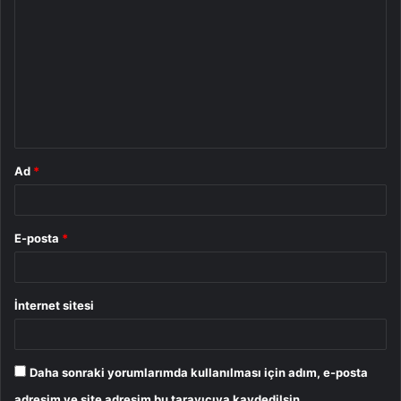
o
r
u
m
*
Ad
*
E-posta
*
İnternet sitesi
Daha sonraki yorumlarımda kullanılması için adım, e-posta
adresim ve site adresim bu tarayıcıya kaydedilsin.