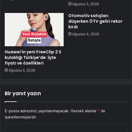
Ağustos 5, 2026
Otomotiv satışları
düşerken ÖTV geliri rekor
kırdı
Ağustos 4, 2026
Huawei’in yeni FreeClip 2 S
kulaklığı Türkiye’de: İşte
fiyatı ve özellikleri
Ağustos 5, 2026
Bir yanıt yazın
E-posta adresiniz yayınlanmayacak.
Gerekli alanlar
*
ile
işaretlenmişlerdir
Y