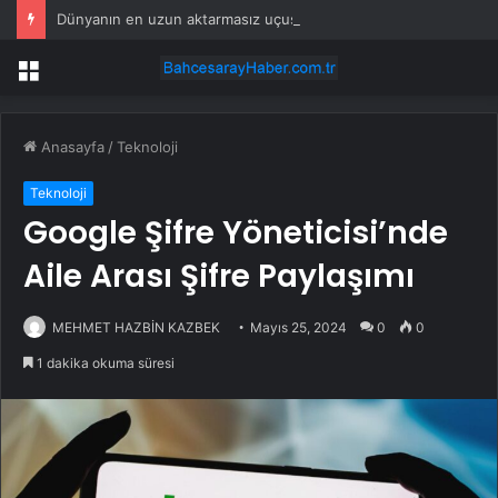
Dünyanın en uzun aktarmasız uçuşunda tarihi rekor: 24 saatten fazla havada kaldılar
Menü
Anasayfa
/
Teknoloji
Teknoloji
Google Şifre Yöneticisi’nde
Aile Arası Şifre Paylaşımı
MEHMET HAZBİN KAZBEK
Mayıs 25, 2024
0
0
1 dakika okuma süresi