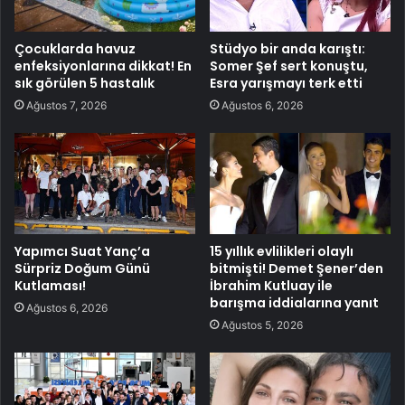
Çocuklarda havuz
Stüdyo bir anda karıştı:
enfeksiyonlarına dikkat! En
Somer Şef sert konuştu,
sık görülen 5 hastalık
Esra yarışmayı terk etti
Ağustos 7, 2026
Ağustos 6, 2026
Yapımcı Suat Yanç’a
15 yıllık evlilikleri olaylı
Sürpriz Doğum Günü
bitmişti! Demet Şener’den
Kutlaması!
İbrahim Kutluay ile
barışma iddialarına yanıt
Ağustos 6, 2026
Ağustos 5, 2026