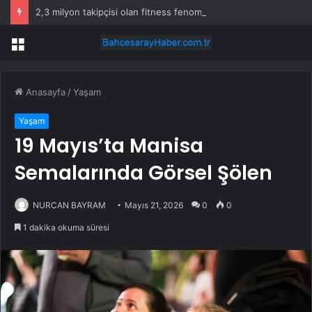
2,3 milyon takipçisi olan fitness fenomeni evinde ölü bulundu
Menü
Anasayfa
/
Yaşam
Yaşam
19 Mayıs’ta Manisa
Semalarında Görsel Şölen
NURCAN BAYRAM
Mayıs 21, 2026
0
0
1 dakika okuma süresi