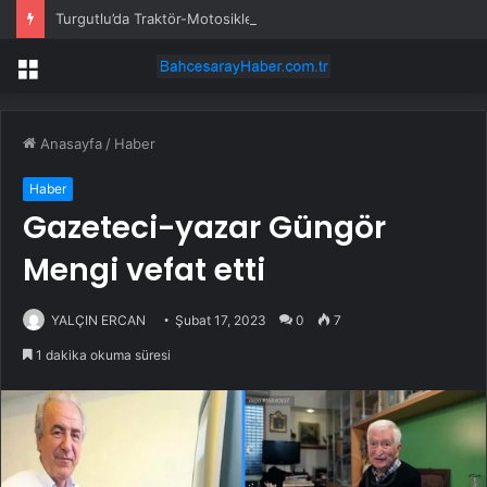
Turgutlu’da Traktör-Motosiklet Kazası
Menü
Anasayfa
/
Haber
Haber
Gazeteci-yazar Güngör
Mengi vefat etti
YALÇIN ERCAN
Şubat 17, 2023
0
7
1 dakika okuma süresi