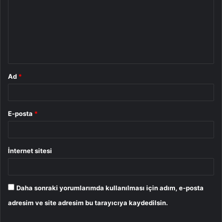
r
u
m
*
Ad
*
E-posta
*
İnternet sitesi
Daha sonraki yorumlarımda kullanılması için adım, e-posta
adresim ve site adresim bu tarayıcıya kaydedilsin.