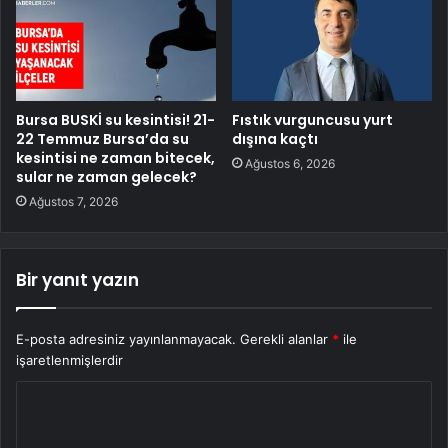
Bursa BUSKİ su kesintisi! 21-
Fıstık vurguncusu yurt
22 Temmuz Bursa’da su
dışına kaçtı
kesintisi ne zaman bitecek,
Ağustos 6, 2026
sular ne zaman gelecek?
Ağustos 7, 2026
Bir yanıt yazın
E-posta adresiniz yayınlanmayacak.
Gerekli alanlar
*
ile
işaretlenmişlerdir
Y
o