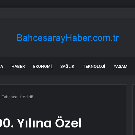
da Traktör-Motosiklet Kazası
FA
HABER
EKONOMI
SAĞLIK
TEKNOLOJI
YAŞAM
 Tabanca Üretildi!
0. Yılına Özel