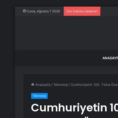
Turgutlu’
Cuma, Ağustos 7 2026
Son Dakika Haberleri
ANASAY
Anasayfa
/
Teknoloji
/
Cumhuriyetin 100. Yılına Özel
Teknoloji
Cumhuriyetin 10