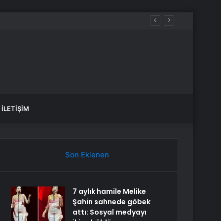
İLETIŞIM
Son Eklenen
7 aylık hamile Melike
Şahin sahnede göbek
attı: Sosyal medyayı