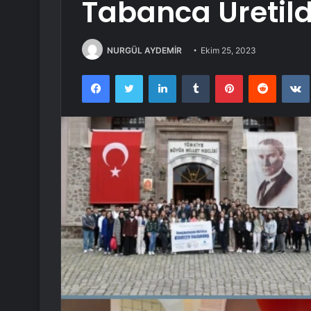
Tabanca Üretild
NURGÜL AYDEMİR
Ekim 25, 2023
Facebook
Twitter
LinkedIn
Tumblr
Pinterest
Reddit