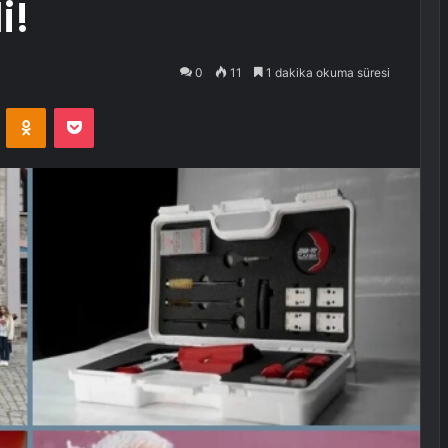
i!
0
11
1 dakika okuma süresi
VKontakte
Odnoklassniki
Pocket