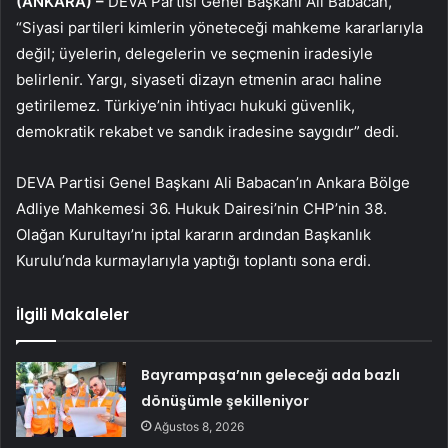
(ANKARA) –
DEVA Partisi Genel Başkanı Ali Babacan,
“Siyasi partileri kimlerin yöneteceği mahkeme kararlarıyla
değil; üyelerin, delegelerin ve seçmenin iradesiyle
belirlenir. Yargı, siyaseti dizayn etmenin aracı haline
getirilemez. Türkiye’nin ihtiyacı hukuki güvenlik,
demokratik rekabet ve sandık iradesine saygıdır” dedi.
DEVA Partisi Genel Başkanı Ali Babacan’ın Ankara Bölge
Adliye Mahkemesi 36. Hukuk Dairesi’nin CHP’nin 38.
Olağan Kurultayı’nı iptal kararın ardından Başkanlık
Kurulu’nda kurmaylarıyla yaptığı toplantı sona erdi.
İlgili Makaleler
Bayrampaşa’nın geleceği ada bazlı
dönüşümle şekilleniyor
Ağustos 8, 2026