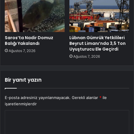
Saros’ta Nadir Domuz
Lübnan Gümrük Yetkilileri
Balığı Yakalandı
Beyrut Limanı’nda 3,5 Ton
Uyuşturucu Ele Geçirdi
Ağustos 7, 2026
Ağustos 7, 2026
Bir yanıt yazın
E-posta adresiniz yayınlanmayacak.
Gerekli alanlar
*
ile
işaretlenmişlerdir
Y
o
r