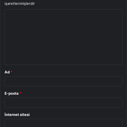
işaretlenmişlerdir
Y
o
r
u
m
*
Ad
*
E-posta
*
İnternet sitesi