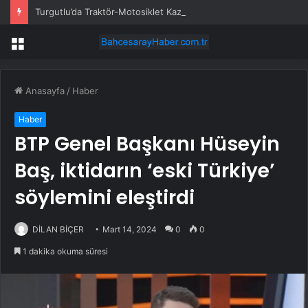
Turgutlu’da Traktör-Motosiklet Kazası
Menü
Anasayfa
/
Haber
Haber
BTP Genel Başkanı Hüseyin
Baş, iktidarın ‘eski Türkiye’
söylemini eleştirdi
DİLAN BİÇER
Mart 14, 2024
0
0
1 dakika okuma süresi