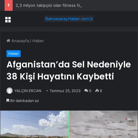
2,3 milyon takipçisi olan fitness fenomeni evinde ölü bulundu
Menü
Anasayfa
/
Haber
Haber
Afganistan’da Sel Nedeniyle
38 Kişi Hayatını Kaybetti
YALÇIN ERCAN
Temmuz 25, 2023
0
6
Bir dakikadan az