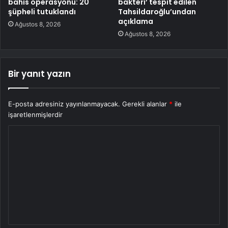
bahis operasyonu: 20
bakteri’ tespit edilen
şüpheli tutuklandı
Tahsildaroğlu’undan
açıklama
Ağustos 8, 2026
Ağustos 8, 2026
Bir yanıt yazın
E-posta adresiniz yayınlanmayacak.
Gerekli alanlar
*
ile
işaretlenmişlerdir
Y
o
r
u
m
*