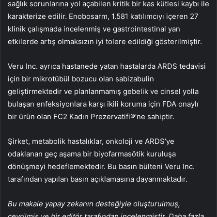
sağlık sorunlarına yol açabilen kritik bir kas kütlesi kaybı ile
karakterize edilir. Enobosarm, 1.581 katılımcıyı içeren 27
klinik çalışmada incelenmiş ve gastrointestinal yan
etkilerde artış olmaksızın iyi tolere edildiği gösterilmiştir.
Veru Inc. ayrıca hastanede yatan hastalarda ARDS tedavisi
için bir mikrotübül bozucu olan sabizabulin
geliştirmektedir ve planlanmamış gebelik ve cinsel yolla
bulaşan enfeksiyonlara karşı ikili koruma için FDA onaylı
bir ürün olan FC2 Kadın Prezervatifi®’ne sahiptir.
Şirket, metabolik hastalıklar, onkoloji ve ARDS’ye
odaklanan geç aşama bir biyofarmasötik kuruluşa
dönüşmeyi hedeflemektedir. Bu basın bülteni Veru Inc.
tarafından yapılan basın açıklamasına dayanmaktadır.
Bu makale yapay zekanın desteğiyle oluşturulmuş,
çevrilmiş ve bir editör tarafından incelenmiştir. Daha fazla