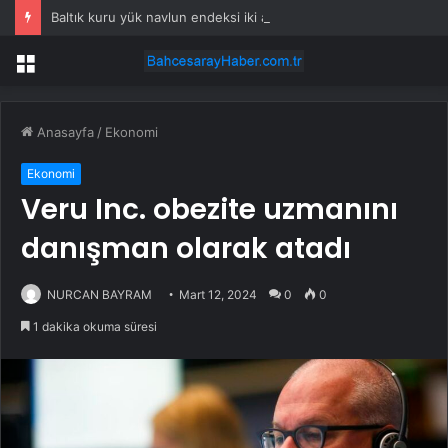
Baltık kuru yük navlun endeksi iki ayın zirvesinde
Menü
Anasayfa
/
Ekonomi
Ekonomi
Veru Inc. obezite uzmanını
danışman olarak atadı
NURCAN BAYRAM
Mart 12, 2024
0
0
1 dakika okuma süresi