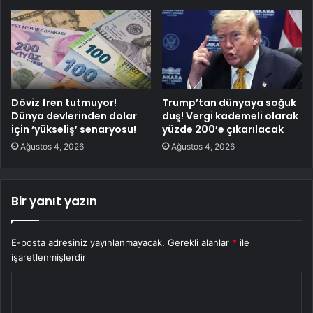
Döviz fren tutmuyor!
Trump’tan dünyaya soğuk
Dünya devlerinden dolar
duş! Vergi kademeli olarak
için ‘yükseliş’ senaryosu!
yüzde 200’e çıkarılacak
Ağustos 4, 2026
Ağustos 4, 2026
Bir yanıt yazın
E-posta adresiniz yayınlanmayacak.
Gerekli alanlar
*
ile
işaretlenmişlerdir
Y
o