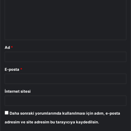
r
u
m
*
Ad
*
E-posta
*
İnternet sitesi
Daha sonraki yorumlarımda kullanılması için adım, e-posta
adresim ve site adresim bu tarayıcıya kaydedilsin.