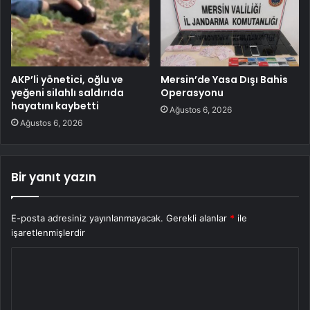
AKP’li yönetici, oğlu ve
Mersin’de Yasa Dışı Bahis
yeğeni silahlı saldırıda
Operasyonu
hayatını kaybetti
Ağustos 6, 2026
Ağustos 6, 2026
Bir yanıt yazın
E-posta adresiniz yayınlanmayacak.
Gerekli alanlar
*
ile
işaretlenmişlerdir
Y
o
r