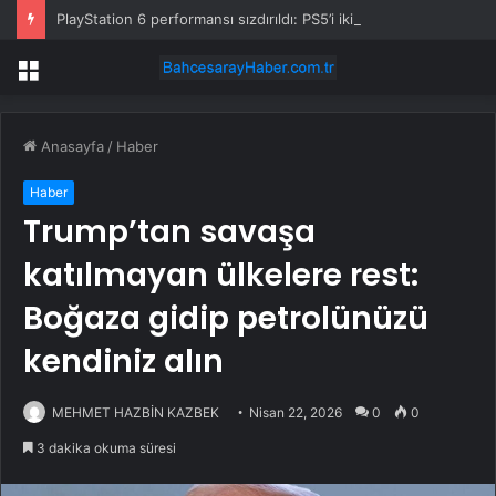
PlayStation 6 performansı sızdırıldı: PS5’i ikiye katlayabilir
Menü
Anasayfa
/
Haber
Haber
Trump’tan savaşa
katılmayan ülkelere rest:
Boğaza gidip petrolünüzü
kendiniz alın
MEHMET HAZBİN KAZBEK
Nisan 22, 2026
0
0
3 dakika okuma süresi