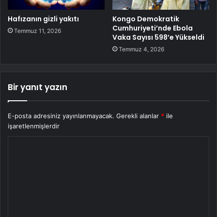
Hafızanın gizli yakıtı
Kongo Demokratik
Cumhuriyeti’nde Ebola
Temmuz 11, 2026
Vaka Sayısı 598’e Yükseldi
Temmuz 4, 2026
Bir yanıt yazın
E-posta adresiniz yayınlanmayacak.
Gerekli alanlar
*
ile
işaretlenmişlerdir
Y
o
r
u
m
*