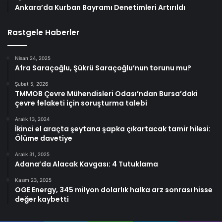
Ankara’da Kurban Bayramı Denetimleri Artırıldı
Rastgele Haberler
Nisan 24, 2025
Afra Saraçoğlu, Şükrü Saraçoğlu’nun torunu mu?
Şubat 5, 2026
TMMOB Çevre Mühendisleri Odası’ndan Bursa’daki
çevre felaketi için soruşturma talebi
Aralık 13, 2024
İkinci el araçta şeytana şapka çıkartacak tamir hilesi:
Ölüme davetiye
Aralık 31, 2025
Adana’da Alacak Kavgası: 4 Tutuklama
Kasım 23, 2025
OGE Energy, 345 milyon dolarlık halka arz sonrası hisse
değer kaybetti