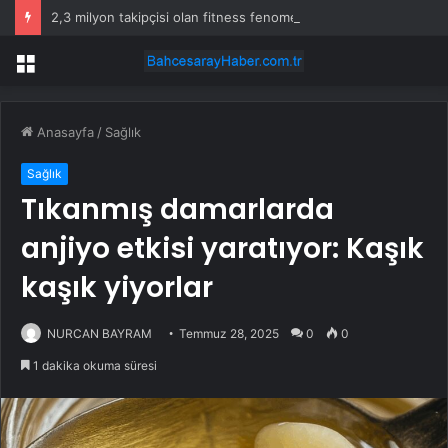
2,3 milyon takipçisi olan fitness fenomeni evinde ölü bulundu
Menü
Anasayfa
/
Sağlık
Sağlık
Tıkanmış damarlarda
anjiyo etkisi yaratıyor: Kaşık
kaşık yiyorlar
NURCAN BAYRAM
Temmuz 28, 2025
0
0
1 dakika okuma süresi