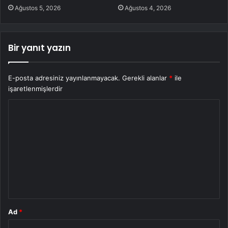
Ağustos 5, 2026
Ağustos 4, 2026
Bir yanıt yazın
E-posta adresiniz yayınlanmayacak.
Gerekli alanlar
*
ile
işaretlenmişlerdir
Y
o
r
u
m
*
Ad
*