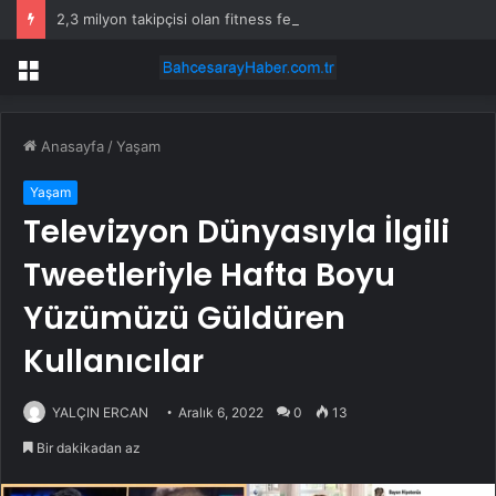
2,3 milyon takipçisi olan fitness fenomeni evinde ölü bulundu
Menü
Anasayfa
/
Yaşam
Yaşam
Televizyon Dünyasıyla İlgili
Tweetleriyle Hafta Boyu
Yüzümüzü Güldüren
Kullanıcılar
YALÇIN ERCAN
Aralık 6, 2022
0
13
Bir dakikadan az