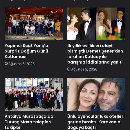
Yapımcı Suat Yanç’a
15 yıllık evlilikleri olaylı
Sürpriz Doğum Günü
bitmişti! Demet Şener’den
Kutlaması!
İbrahim Kutluay ile
barışma iddialarına yanıt
Ağustos 6, 2026
Ağustos 5, 2026
Antalya Muratpaşa’da
Ünlü oyuncular lüks otelleri
Turunç Masa talepleri
geride bıraktı: Karavanla
takipte
doğaya kaçtı