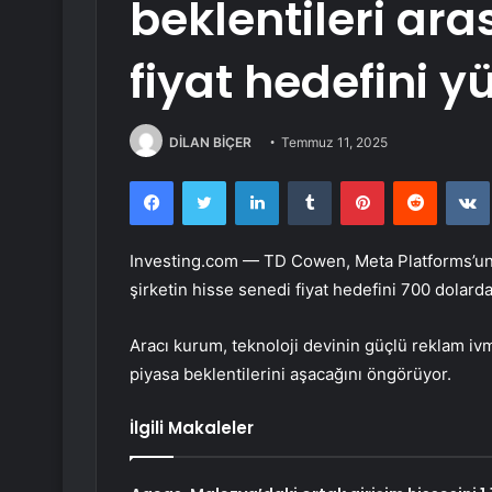
beklentileri ar
fiyat hedefini yü
DİLAN BİÇER
Temmuz 11, 2025
Facebook
Twitter
LinkedIn
Tumblr
Pinterest
Reddit
Investing.com — TD Cowen, Meta Platforms’u
şirketin hisse senedi fiyat hedefini 700 dolarda
Aracı kurum, teknoloji devinin güçlü reklam iv
piyasa beklentilerini aşacağını öngörüyor.
İlgili Makaleler