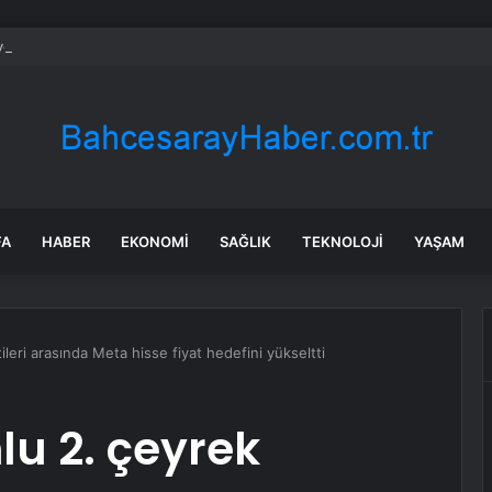
ye’de çöl sıcaklıkları: Bazı iller 40 dereceyi aşacak
FA
HABER
EKONOMI
SAĞLIK
TEKNOLOJI
YAŞAM
eri arasında Meta hisse fiyat hedefini yükseltti
u 2. çeyrek