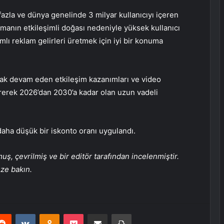
azla ve dünya genelinde 3 milyar kullanıcıyı içeren
manın etkileşimli doğası nedeniyle yüksek kullanıcı
amlı reklam gelirleri üretmek için iyi bir konuma
ak devam eden etkileşim kazanımları ve video
erek 2026’dan 2030’a kadar olan uzun vadeli
daha düşük bir iskonto oranı uygulandı.
, çevrilmiş ve bir editör tarafından incelenmiştir.
üze bakın.
erest
Reddit
VKontakte
Odnoklassniki
Pocket
E-Posta ile paylaş
Yazdır