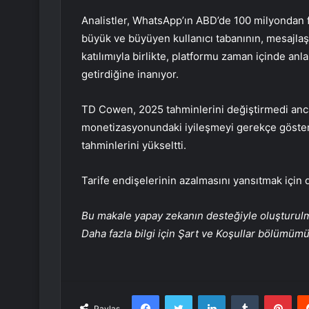
Analistler, WhatsApp’ın ABD’de 100 milyondan f
büyük ve büyüyen kullanıcı tabanının, mesajlaş
katılımıyla birlikte, platformu zaman içinde anl
getirdiğine inanıyor.
TD Cowen, 2025 tahminlerini değiştirmedi anc
monetizasyonundaki iyileşmeyi gerekçe göster
tahminlerini yükseltti.
Tarife endişelerinin azalmasını yansıtmak için 
Bu makale yapay zekanın desteğiyle oluşturulmuş
Daha fazla bilgi için Şart ve Koşullar bölümüm
Facebook
Twitter
LinkedIn
Tumblr
Pint
Paylaş