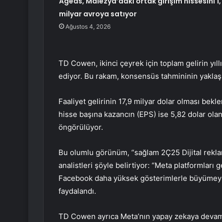
Ageas, Malezya’daki ortak girişim hissesini 1,
milyar avroya satıyor
Ağustos 4, 2026
TD Cowen, ikinci çeyrek için toplam gelirin yıll
ediyor. Bu rakam, konsensüs tahmininin yaklaş
Faaliyet gelirinin 17,9 milyar dolar olması bekl
hisse başına kazancın (EPS) ise 5,82 dolar ola
öngörülüyor.
Bu olumlu görünüm, “sağlam 2Ç25 Dijital rekl
analistleri şöyle belirtiyor: “Meta platformlar
Facebook daha yüksek gösterimlerle büyümeyi 
faydalandı.
TD Cowen ayrıca Meta’nın yapay zekaya devam 