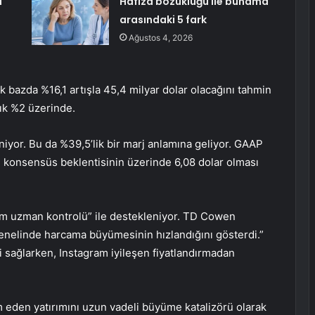
1
Hafıza bozukluğu ile bunama
arasındaki 5 fark
Ağustos 4, 2026
ık bazda %16,1 artışla 45,4 milyar dolar olacağını tahmin
ık %2 üzerinde.
eniyor. Bu da %39,5’lik bir marj anlamına geliyor. GAAP
n konsensüs beklentisinin üzerinde 6,08 dolar olması
am uzman kontrolü” ile destekleniyor. TD Cowen
ı genelinde harcama büyümesinin hızlandığını gösterdi.”
sağlarken, Instagram iyileşen fiyatlandırmadan
eden yatırımını uzun vadeli büyüme katalizörü olarak