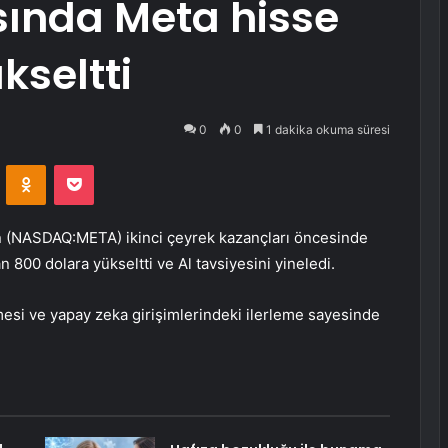
asında Meta hisse
kseltti
0
0
1 dakika okuma süresi
VKontakte
Odnoklassniki
Pocket
n (NASDAQ:
META
) ikinci çeyrek kazançları öncesinde
n 800 dolara yükseltti ve Al tavsiyesini yineledi.
mesi ve yapay zeka girişimlerindeki ilerleme sayesinde