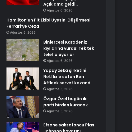
Açıklama geldi…
Ağustos 6, 2026
Hamilton’un Pit Ekibi Üyesini Düşürmesi:
Ferrari’ye Ceza
Ağustos 6, 2026
Binlercesi Karadeniz
kıyılarına vurdu: Tek tek
telef oluyorlar
Ağustos 6, 2026
Yapay zeka şirketini
Netflix’e satan Ben
Affleck servet kazandı
Ağustos 5, 2026
Özgür Özel bugün iki
parti birden kuracak
Ağustos 5, 2026
Efsane saksafoncu Plas
Johnson hayatını