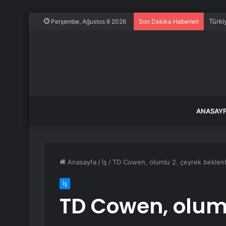
Türki
Perşembe, Ağustos 6 2026
Son Dakika Haberleri
ANASAY
Anasayfa
/
İş
/
TD Cowen, olumlu 2. çeyrek beklentil
İş
TD Cowen, oluml