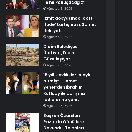
ile ne konuşacağız?
Ağustos 5, 2026
İzmit dosyasında ‘dört
ifade’ tartışması: Somut
delil yok
Ağustos 5, 2026
Didim Belediyesi
Üretiyor, Didim
Güzelleşiyor
Ağustos 5, 2026
15 yıllık evlilikleri olaylı
bitmişti! Demet
Şener’den İbrahim
Kutluay ile barışma
iddialarına yanıt
Ağustos 5, 2026
Başkan Özarslan
Pazarda Gönüllere
Dokundu, Talepleri