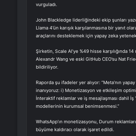
vurguladı.
John Blackledge liderliğindeki ekip şunları yazd
Llama 4’ün karışık karşılanmasına bir yanıt ola
araçlarını desteklemek için yapay zeka yetenekle
Şirketin, Scale AI’ye %49 hisse karşılığında 14 
Alexandr Wang ve eski GitHub CEO’su Nat Fried
bildiriliyor.
Raporda şu ifadeler yer alıyor: “Meta’nın yapay
inanıyoruz: i) Monetizasyon ve etkileşim optim
İnteraktif reklamlar ve iş mesajlaşması dahil İş 
modellerinin kurumsal benimsenmesi.”
WhatsApp’ın monetizasyonu, Durum reklamları gi
büyüme kaldıracı olarak işaret edildi.