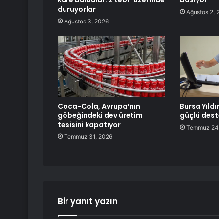
küre buldular: 2 teori üzerinde
basıyor
duruyorlar
Ağustos 2, 
Ağustos 3, 2026
Coca-Cola, Avrupa’nın
Bursa Yıld
göbeğindeki dev üretim
güçlü dest
tesisini kapatıyor
Temmuz 24
Temmuz 31, 2026
Bir yanıt yazın