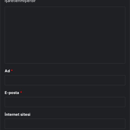
işaretlenmişlerdir
Y
o
r
u
m
*
Ad
*
E-posta
*
İnternet sitesi