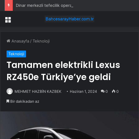
Dinar merkezli tefecilik operasyonu: 4 kişi tutuklandı
Menü
Anasayfa
/
Teknoloji
Teknoloji
Tamamen elektrikli Lexus
RZ450e Türkiye’ye geldi
MEHMET HAZBİN KAZBEK
Haziran 1, 2024
0
0
Bir dakikadan az