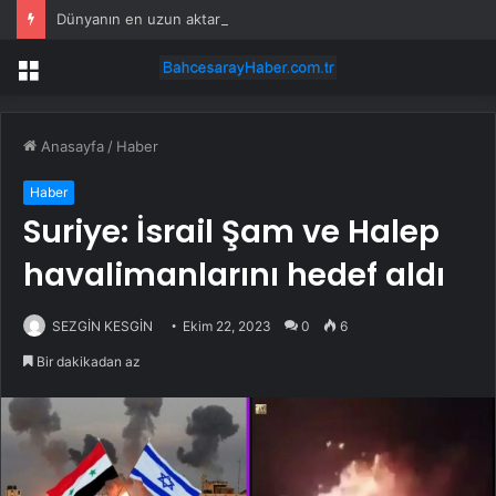
Dünyanın en uzun aktarmasız uçuşunda tarihi rekor: 24 saatten fazla havada kaldılar
Menü
Anasayfa
/
Haber
Haber
Suriye: İsrail Şam ve Halep
havalimanlarını hedef aldı
SEZGİN KESGİN
Ekim 22, 2023
0
6
Bir dakikadan az