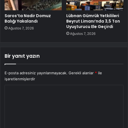
Saros’ta Nadir Domuz
Lübnan Gümrük Yetkilileri
Balığı Yakalandı
Beyrut Limanı’nda 3,5 Ton
Uyuşturucu Ele Geçirdi
Ağustos 7, 2026
Ağustos 7, 2026
Bir yanıt yazın
E-posta adresiniz yayınlanmayacak.
Gerekli alanlar
*
ile
işaretlenmişlerdir
Y
o
r
u
m