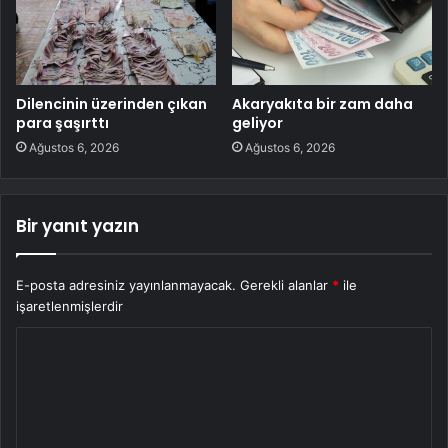
Dilencinin üzerinden çıkan
Akaryakıta bir zam daha
para şaşırttı
geliyor
Ağustos 6, 2026
Ağustos 6, 2026
Bir yanıt yazın
E-posta adresiniz yayınlanmayacak.
Gerekli alanlar
*
ile
işaretlenmişlerdir
Y
o
r
u