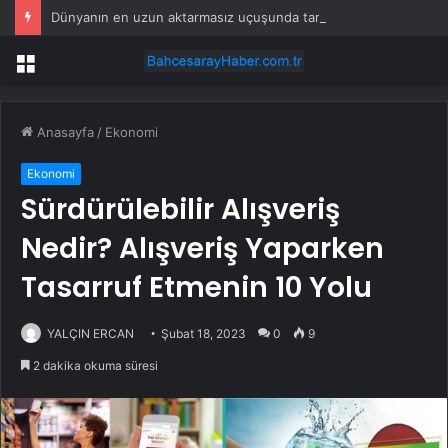
Dünyanın en uzun aktarmasız uçuşunda tarihi rekor: 24 saatten fazla havada kaldılar
Menü
Anasayfa
/
Ekonomi
Ekonomi
Sürdürülebilir Alışveriş
Nedir? Alışveriş Yaparken
Tasarruf Etmenin 10 Yolu
YALÇIN ERCAN
Şubat 18, 2023
0
9
2 dakika okuma süresi