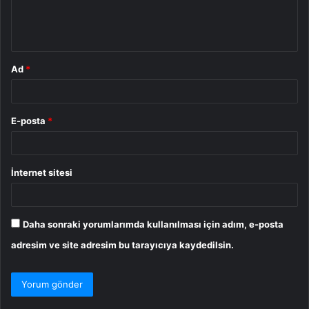
m
*
Ad
*
E-posta
*
İnternet sitesi
Daha sonraki yorumlarımda kullanılması için adım, e-posta
adresim ve site adresim bu tarayıcıya kaydedilsin.