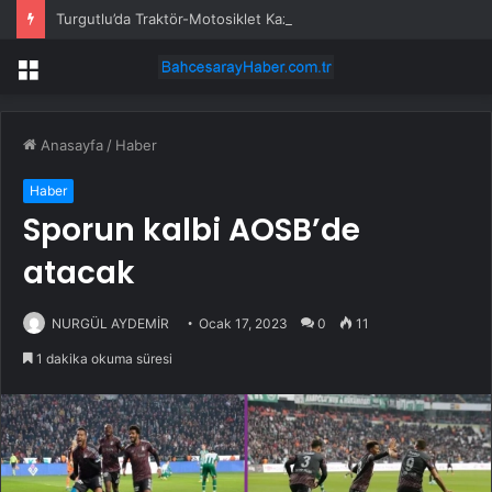
Turgutlu’da Traktör-Motosiklet Kazası
Menü
Anasayfa
/
Haber
Haber
Sporun kalbi AOSB’de
atacak
NURGÜL AYDEMİR
Ocak 17, 2023
0
11
1 dakika okuma süresi