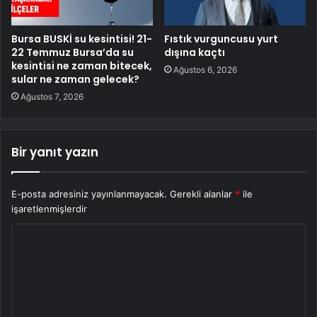
Bursa BUSKİ su kesintisi! 21-
Fıstık vurguncusu yurt
22 Temmuz Bursa’da su
dışına kaçtı
kesintisi ne zaman bitecek,
Ağustos 6, 2026
sular ne zaman gelecek?
Ağustos 7, 2026
Bir yanıt yazın
E-posta adresiniz yayınlanmayacak.
Gerekli alanlar
*
ile
işaretlenmişlerdir
Y
o
r
u