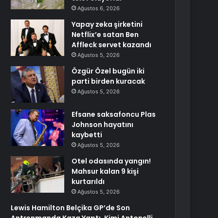
Ağustos 6, 2026
Yapay zeka şirketini
Netflix’e satan Ben
Affleck servet kazandı
Ağustos 5, 2026
Özgür Özel bugün iki
parti birden kuracak
Ağustos 5, 2026
Efsane saksafoncu Plas
Johnson hayatını
kaybetti
Ağustos 5, 2026
Otel odasında yangın!
Mahsur kalan 9 kişi
kurtarıldı
Ağustos 5, 2026
Lewis Hamilton Belçika GP’de Son