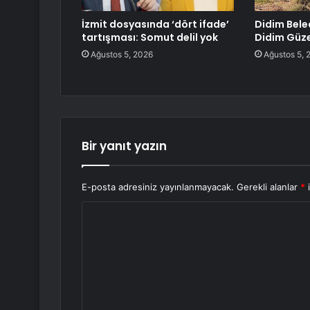
İzmit dosyasında ‘dört ifade’
Didim Beled
tartışması: Somut delil yok
Didim Güze
Ağustos 5, 2026
Ağustos 5, 
Bir yanıt yazın
E-posta adresiniz yayınlanmayacak.
Gerekli alanlar
*
i
Y
o
r
u
m