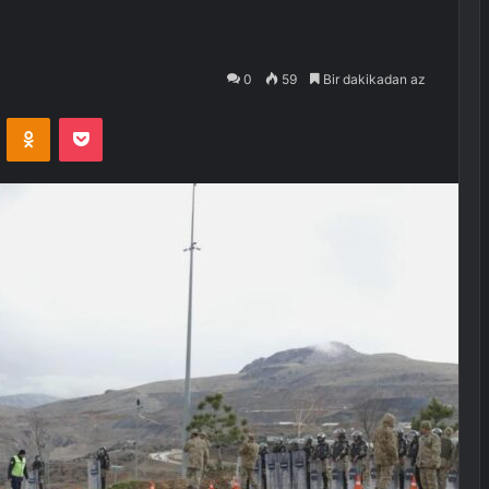
0
59
Bir dakikadan az
VKontakte
Odnoklassniki
Pocket