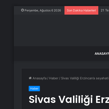
Baltı
Perşembe, Ağustos 6 2026
Son Dakika Haberleri
ANASAY
Anasayfa
/
Haber
/
Sivas Valiliği Erzincan’a seyahat
Haber
Sivas Valiliği E