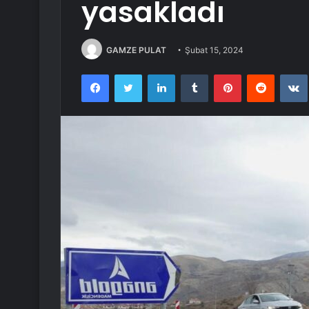
yasakladı
GAMZE PULAT
Şubat 15, 2024
Facebook
Twitter
LinkedIn
Tumblr
Pinterest
Reddit