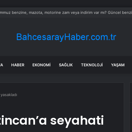
k kuru yük navlun endeksi iki ayın zirvesinde
FA
HABER
EKONOMI
SAĞLIK
TEKNOLOJI
YAŞAM
i yasakladı
rzincan’a seyahati