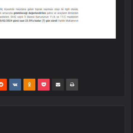
erest
Reddit
VKontakte
Odnoklassniki
Pocket
E-Posta ile paylaş
Yazdır