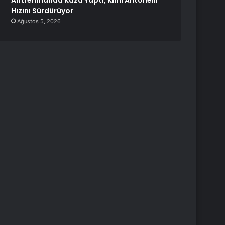
Antrenmanda Kaza Yaptı, Kimi Antonelli
Hızını Sürdürüyor
Ağustos 5, 2026