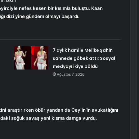
ı haklı?
eyirciyle nefes kesen bir kısımla buluştu. Kaan
ığı dizi yine gündem olmayı başardı.
7 aylık hamile Melike Şahin
sahnede göbek attı: Sosyal
medyayı ikiye böldü
Ağustos 7, 2026
ini araştırırken öbür yandan da Ceylin’in avukatlığını
ındaki soğuk savaş yeni kısma damga vurdu.