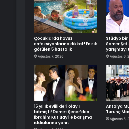
Çocuklarda havuz
Stüdyo bir 
enfeksiyonlarına dikkat! En sık
Somer Şef 
görülen 5 hastalık
yarışmayı t
Ağustos 7, 2026
Ağustos 6, 
15 yıllık evlilikleri olaylı
Antalya M
bitmişti! Demet Şener’den
Turunç Mas
İbrahim Kutluay ile barışma
Ağustos 5, 
iddialarına yanıt