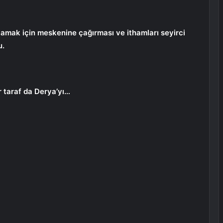
arlamak için meskenine çağırması ve ithamları seyirci
u.
r taraf da Derya’yı…