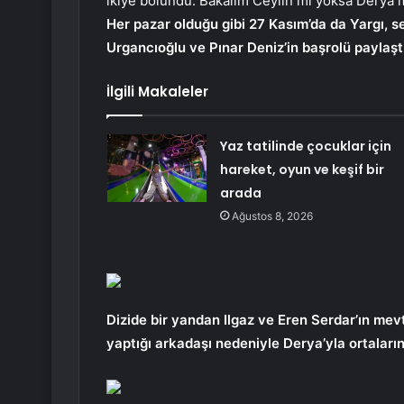
ikiye bölündü. Bakalım Ceylin mi yoksa Derya m
Her pazar olduğu gibi 27 Kasım’da da Yargı, s
Urgancıoğlu ve Pınar Deniz’in başrolü paylaşt
İlgili Makaleler
Yaz tatilinde çocuklar için
hareket, oyun ve keşif bir
arada
Ağustos 8, 2026
Dizide bir yandan Ilgaz ve Eren Serdar’ın mevt
yaptığı arkadaşı nedeniyle Derya’yla ortalar