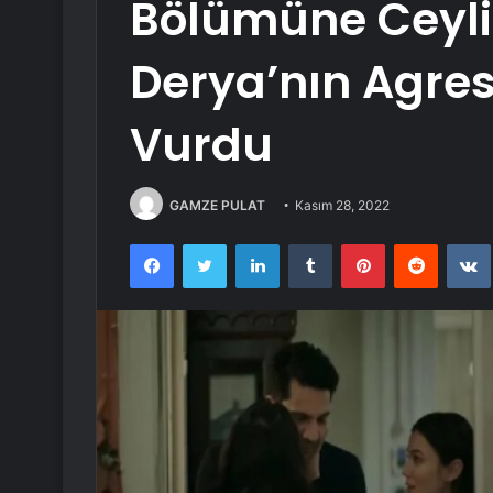
Bölümüne Ceyli
Derya’nın Agres
Vurdu
GAMZE PULAT
Kasım 28, 2022
Facebook
Twitter
LinkedIn
Tumblr
Pinterest
Reddit