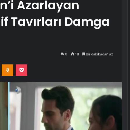
n’i Azarlayan
if Tavırları Damga
0
18
Bir dakikadan az
VKontakte
Odnoklassniki
Pocket