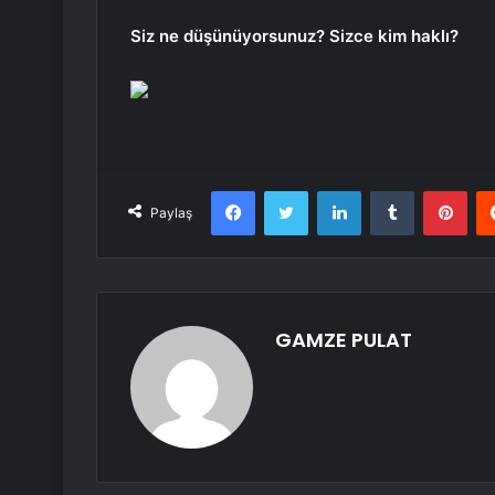
Siz ne düşünüyorsunuz? Sizce kim haklı?
Facebook
Twitter
LinkedIn
Tumblr
Pint
Paylaş
GAMZE PULAT