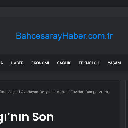
nın en uzun aktarmasız uçuşunda tarihi rekor: 24 saatten fazla havada k
FA
HABER
EKONOMI
SAĞLIK
TEKNOLOJI
YAŞAM
üne Ceylin’i Azarlayan Derya’nın Agresif Tavırları Damga Vurdu
gı’nın Son