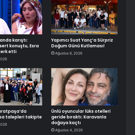
anda karıştı:
Yapımcı Suat Yanç’a Sürpriz
sert konuştu, Esra
Doğum Günü Kutlaması!
erk etti
Ağustos 6, 2026
2026
uratpaşa’da
Ünlü oyuncular lüks otelleri
a talepleri takipte
geride bıraktı: Karavanla
doğaya kaçtı
2026
Ağustos 4, 2026