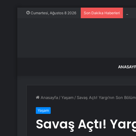
Dünya
Cumartesi, Ağustos 8 2026
Son Dakika Haberleri
ANASAY
Anasayfa
/
Yaşam
/
Savaş Açtı! Yargı’nın Son Bölüm
Yaşam
Savaş Açtı! Yar