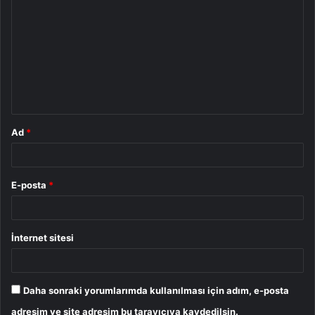
o
r
u
m
*
Ad
*
E-posta
*
İnternet sitesi
Daha sonraki yorumlarımda kullanılması için adım, e-posta
adresim ve site adresim bu tarayıcıya kaydedilsin.