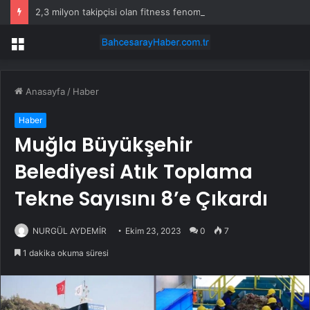
2,3 milyon takipçisi olan fitness fenomeni evinde ölü bulundu
Menü
Anasayfa
/
Haber
Haber
Muğla Büyükşehir
Belediyesi Atık Toplama
Tekne Sayısını 8’e Çıkardı
NURGÜL AYDEMİR
Ekim 23, 2023
0
7
1 dakika okuma süresi