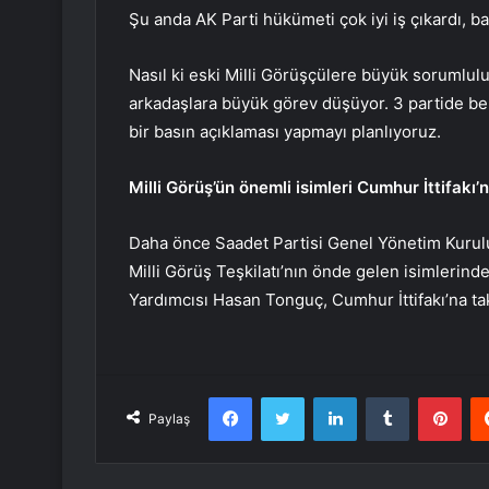
Şu anda AK Parti hükümeti çok iyi iş çıkardı, baz
Nasıl ki eski Milli Görüşçülere büyük sorumlul
arkadaşlara büyük görev düşüyor. 3 partide beni
bir basın açıklaması yapmayı planlıyoruz.
Milli Görüş’ün önemli isimleri Cumhur İttifakı
Daha önce Saadet Partisi Genel Yönetim Kurulu
Milli Görüş Teşkilatı’nın önde gelen isimleri
Yardımcısı Hasan Tonguç, Cumhur İttifakı’na tak
Facebook
Twitter
LinkedIn
Tumblr
Pint
Paylaş