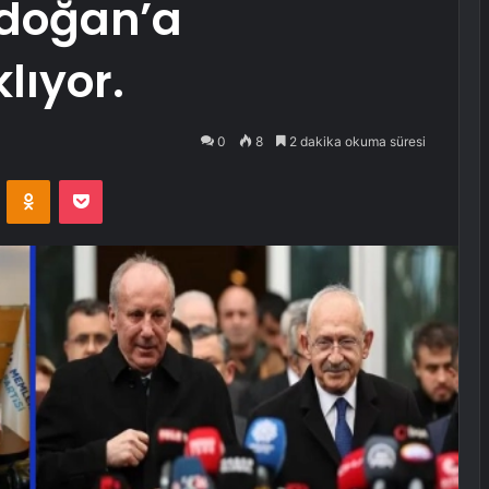
Erdoğan’a
lıyor.
0
8
2 dakika okuma süresi
VKontakte
Odnoklassniki
Pocket