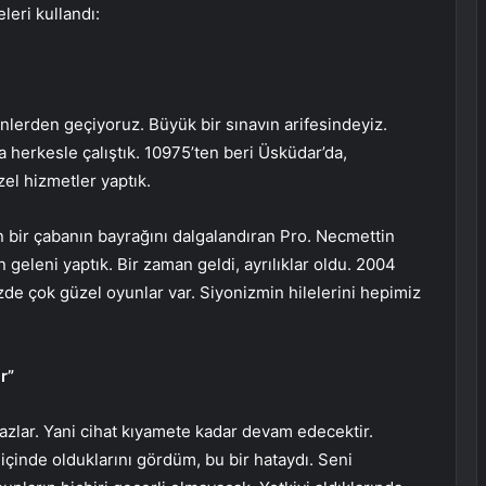
eri kullandı:
nlerden geçiyoruz. Büyük bir sınavın arifesindeyiz.
 herkesle çalıştık. 10975’ten beri Üsküdar’da,
el hizmetler yaptık.
n bir çabanın bayrağını dalgalandıran Pro. Necmettin
n geleni yaptık. Bir zaman geldi, ayrılıklar oldu. 2004
izde çok güzel oyunlar var. Siyonizmin hilelerini hepimiz
r”
zlar. Yani cihat kıyamete kadar devam edecektir.
 içinde olduklarını gördüm, bu bir hataydı. Seni