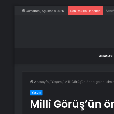
Dünya
Cumartesi, Ağustos 8 2026
Son Dakika Haberleri
ANASAY
Anasayfa
/
Yaşam
/
Milli Görüş’ün önde gelen isimler
Yaşam
Milli Görüş’ün ö