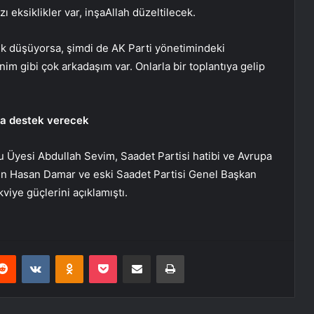
ı eksiklikler var, inşaAllah düzeltilecek.
uk düşüyorsa, şimdi de AK Parti yönetimindeki
m gibi çok arkadaşım var. Onlarla bir toplantıya gelip
’na destek verecek
 Üyesi Abdullah Sevim, Saadet Partisi hatibi ve Avrupa
nden Hasan Damar ve eski Saadet Partisi Genel Başkan
viye güçlerini açıklamıştı.
erest
Reddit
VKontakte
Odnoklassniki
Pocket
E-Posta ile paylaş
Yazdır