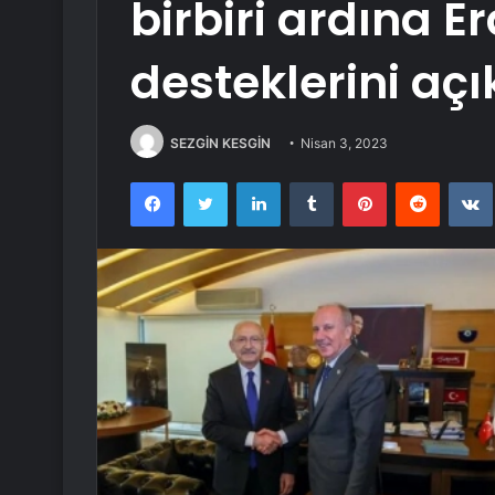
birbiri ardına 
desteklerini açık
SEZGİN KESGİN
Nisan 3, 2023
Facebook
Twitter
LinkedIn
Tumblr
Pinterest
Reddit