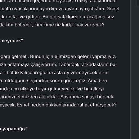
bunların hiçbiri geçerli olmayacak. Yetkiyi aldıklarında
 talimata uyacaklarını uyardım ve uyarmaya çalıştım. Genel
ıldılar ve gittiler. Bu gidişata karşı duracağıma söz
da kim bölecek, kim kime ne kadar pay verecek?
ermeyecek”
idara gelmeli. Bunun için elimizden geleni yapmalıyız.
ze anlatmaya çalışıyorum. Tabandaki arkadaşların bu
arı halde Kılıçdaroğlu’na asla oy vermeyeceklerini
ğru olduğunu seçimden sonra göreceğiz. Ama ben
osundan bu ülkeye hayır gelmeyecek. Ve bu ülkeyi
arımızı elimizden alacaklar. Savunma sanayi bitecek.
layacak. Esnaf neden dükkânlarında rahat etmeyecek?
sı yapacağız”