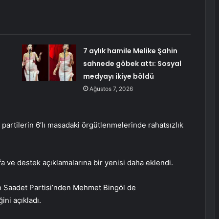
7 aylık hamile Melike Şahin
sahnede göbek attı: Sosyal
medyayı ikiye böldü
Ağustos 7, 2026
partilerin 6’lı masadaki örgütlenmelerinde rahatsızlık
ifa ve destek açıklamalarına bir yenisi daha eklendi.
n Saadet Partisi’nden Mehmet Bingöl de
ni açıkladı.