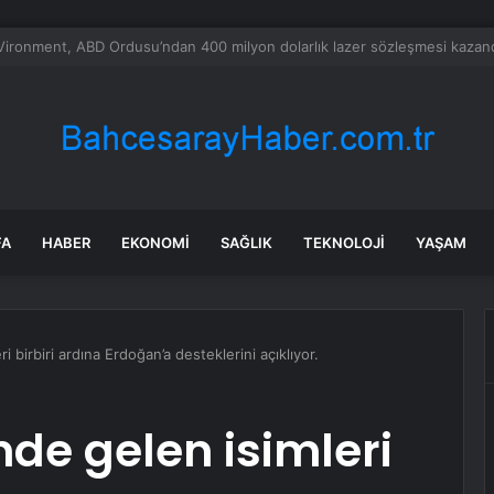
nın en uzun aktarmasız uçuşunda tarihi rekor: 24 saatten fazla havada k
FA
HABER
EKONOMI
SAĞLIK
TEKNOLOJI
YAŞAM
i birbiri ardına Erdoğan’a desteklerini açıklıyor.
nde gelen isimleri