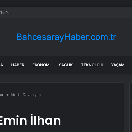
’te Yatırımlar Hız Kesmiyor: 20 Bin Hane Fiber İnternete Kavuşuyor
FA
HABER
EKONOMI
SAĞLIK
TEKNOLOJI
YAŞAM
arı reddetti: Davacıyım
Emin İlhan