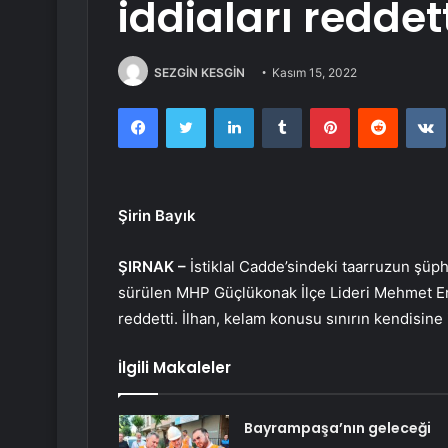
iddiaları reddet
SEZGİN KESGİN
Kasım 15, 2022
Facebook
Twitter
LinkedIn
Tumblr
Pinterest
Reddit
Şirin Bayık
ŞIRNAK –
İstiklal Cadde’sindeki taarruzun şüph
sürülen MHP Güçlükonak İlçe Lideri Mehmet Em
reddetti. İlhan, kelam konusu sınırın kendisine 
İlgili Makaleler
Bayrampaşa’nın geleceği