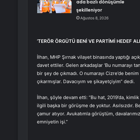
ada bazlı dönüşümle
şekilleniyor
Ağustos 8, 2026
‘TERÖR ÖRGÜTÜ BENİ VE PARTİMİ HEDEF ALD
İlhan, MHP Şırnak vilayet binasında yaptığı açı
davet ettiler. Gelen arkadaşlar ‘Bu numarayı t
bir şey de çıkmadı. O numarayı Cizre’de benim 
çıkarmışlar. Davacıyım ve şikayetçiyim” dedi.
İlhan, şöyle devam etti: “Bu hat, 2019’da, kimlik
ilgili başka bir görüşme de yoktur. Asılsızdır. 
çamur atıyor. Avukatımla görüştüm, davalarımızı 
emniyetin işi.”