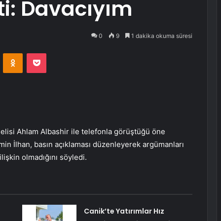
ti: Davacıyım
0
9
1 dakika okuma süresi
VKontakte
Odnoklassniki
Pocket
elisi Ahlam Albashir ile telefonla görüştüğü öne
in İlhan, basın açıklaması düzenleyerek argümanları
ilişkin olmadığını söyledi.
Canik’te Yatırımlar Hız