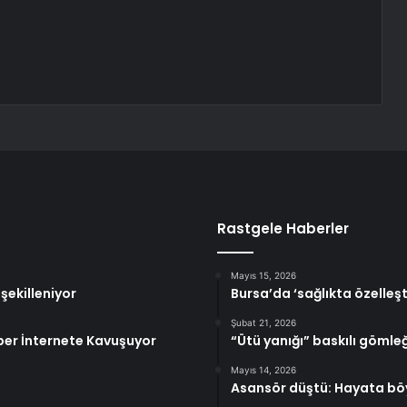
Rastgele Haberler
Mayıs 15, 2026
ekilleniyor
Bursa’da ‘sağlıkta özelleşt
Şubat 21, 2026
iber İnternete Kavuşuyor
“Ütü yanığı” baskılı gömleğ
Mayıs 14, 2026
Asansör düştü: Hayata bö