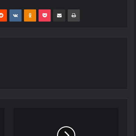
erest
Reddit
VKontakte
Odnoklassniki
Pocket
E-Posta ile paylaş
Yazdır