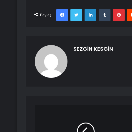
Facebook
Twitter
LinkedIn
Tumblr
Pint
Paylaş
SEZGİN KESGİN