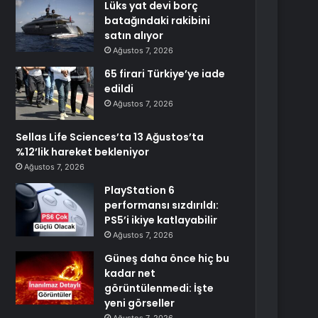
Lüks yat devi borç
batağındaki rakibini
satın alıyor
Ağustos 7, 2026
65 firari Türkiye’ye iade
edildi
Ağustos 7, 2026
Sellas Life Sciences’ta 13 Ağustos’ta
%12’lik hareket bekleniyor
Ağustos 7, 2026
PlayStation 6
performansı sızdırıldı:
PS5’i ikiye katlayabilir
Ağustos 7, 2026
Güneş daha önce hiç bu
kadar net
görüntülenmedi: İşte
yeni görseller