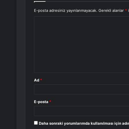
E-posta adresiniz yayınlanmayacak.
Gerekli alanlar
*
i
Y
o
r
u
m
*
Ad
*
E-posta
*
Daha sonraki yorumlarımda kullanılması için adı