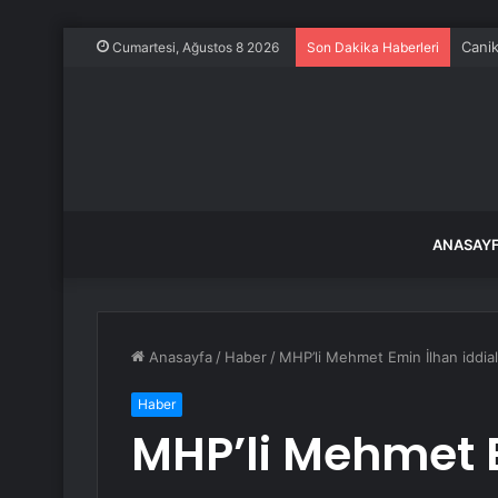
Canik
Cumartesi, Ağustos 8 2026
Son Dakika Haberleri
ANASAY
Anasayfa
/
Haber
/
MHP’li Mehmet Emin İlhan iddial
Haber
MHP’li Mehmet 