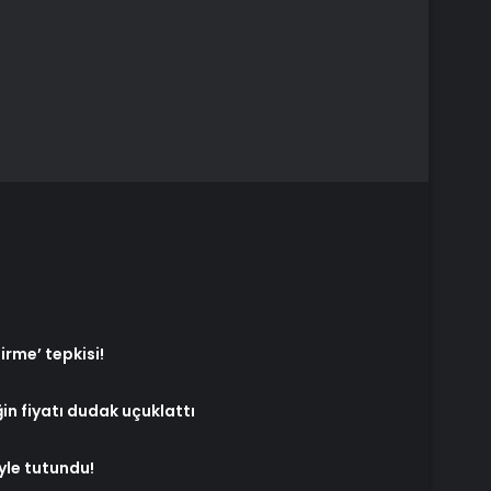
irme’ tepkisi!
in fiyatı dudak uçuklattı
yle tutundu!