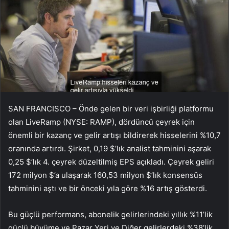
SAN FRANCISCO – Önde gelen bir veri işbirliği platformu
olan LiveRamp (NYSE: RAMP), dördüncü çeyrek için
önemli bir kazanç ve gelir artışı bildirerek hisselerini %10,7
oranında artırdı. Şirket, 0,19 $’lık analist tahminini aşarak
0,25 $’lık 4. çeyrek düzeltilmiş EPS açıkladı. Çeyrek geliri
172 milyon $’a ulaşarak 160,53 milyon $’lık konsensüs
tahminini aştı ve bir önceki yıla göre %16 artış gösterdi.
Bu güçlü performans, abonelik gelirlerindeki yıllık %11’lik
güçlü büyüme ve Pazar Yeri ve Diğer gelirlerdeki %38’lik