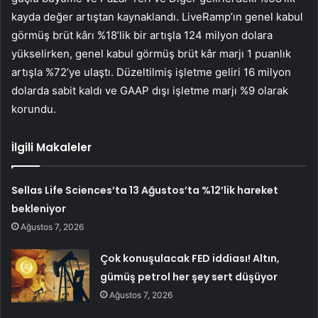
kayda değer artıştan kaynaklandı. LiveRamp’ın genel kabul
görmüş brüt kârı %18’lik bir artışla 124 milyon dolara
yükselirken, genel kabul görmüş brüt kâr marjı 1 puanlık
artışla %72’ye ulaştı. Düzeltilmiş işletme geliri 16 milyon
dolarda sabit kaldı ve GAAP dışı işletme marjı %9 olarak
korundu.
İlgili Makaleler
Sellas Life Sciences’ta 13 Ağustos’ta %12’lik hareket
bekleniyor
Ağustos 7, 2026
Çok konuşulacak FED iddiası! Altın,
gümüş petrol her şey sert düşüyor
Ağustos 7, 2026