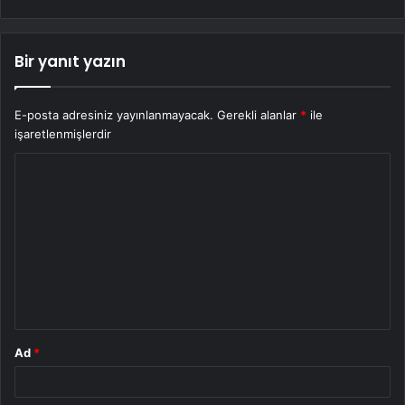
Bir yanıt yazın
E-posta adresiniz yayınlanmayacak.
Gerekli alanlar
*
ile
işaretlenmişlerdir
Y
o
r
u
m
*
Ad
*