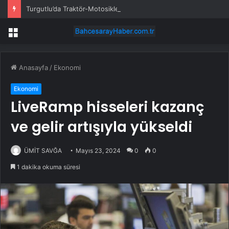
Turgutlu’da Traktör-Motosiklet Kazası
Menü
Anasayfa
/
Ekonomi
Ekonomi
LiveRamp hisseleri kazanç
ve gelir artışıyla yükseldi
ÜMİT SAVĞA
Mayıs 23, 2024
0
0
1 dakika okuma süresi