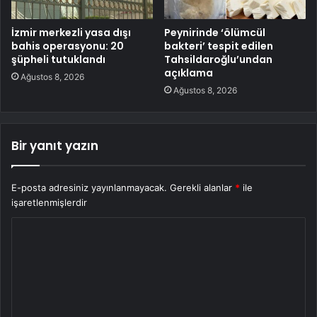
İzmir merkezli yasa dışı
Peynirinde ‘ölümcül
bahis operasyonu: 20
bakteri’ tespit edilen
şüpheli tutuklandı
Tahsildaroğlu’undan
açıklama
Ağustos 8, 2026
Ağustos 8, 2026
Bir yanıt yazın
E-posta adresiniz yayınlanmayacak.
Gerekli alanlar
*
ile
işaretlenmişlerdir
Y
o
r
u
m