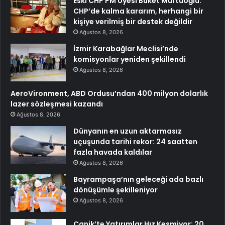
Eski CHP PM Üyesi Buket Müftüoğlu:
CHP’de kalma kararım, herhangi bir
kişiye verilmiş bir destek değildir
Ağustos 8, 2026
İzmir Karabağlar Meclisi’nde
komisyonlar yeniden şekillendi
Ağustos 8, 2026
AeroVironment, ABD Ordusu’ndan 400 milyon dolarlık
lazer sözleşmesi kazandı
Ağustos 8, 2026
Dünyanın en uzun aktarmasız
uçuşunda tarihi rekor: 24 saatten
fazla havada kaldılar
Ağustos 8, 2026
Bayrampaşa’nın geleceği ada bazlı
dönüşümle şekilleniyor
Ağustos 8, 2026
Canik’te Yatırımlar Hız Kesmiyor: 20