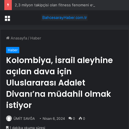
2,3 milyon takipçisi olan fitness fenomeni evinde ölü bulundu
Menü
Anasayfa
/
Haber
Haber
Kolombiya, İsrail aleyhine
açılan dava için
Uluslararası Adalet
Divanı’na müdahil olmak
istiyor
ÜMİT SAVĞA
Nisan 6, 2024
0
0
1 dakika okuma süresi