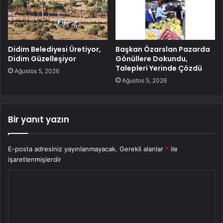
Didim Belediyesi Üretiyor,
Başkan Özarslan Pazarda
Didim Güzelleşiyor
Gönüllere Dokundu,
Talepleri Yerinde Çözdü
Ağustos 5, 2026
Ağustos 5, 2026
Bir yanıt yazın
E-posta adresiniz yayınlanmayacak.
Gerekli alanlar
*
ile
işaretlenmişlerdir
Y
o
r
u