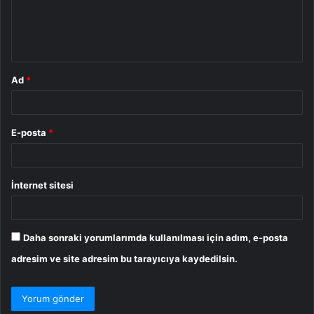
m
*
Ad
*
E-posta
*
İnternet sitesi
Daha sonraki yorumlarımda kullanılması için adım, e-posta
adresim ve site adresim bu tarayıcıya kaydedilsin.