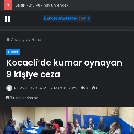
Baltık kuru yük navlun endeksi iki ayın zirvesinde
Menü
Anasayfa
/
Haber
Haber
Kocaeli’de kumar oynayan
9 kişiye ceza
NURGÜL AYDEMİR
Mart 31, 2023
0
6
Bir dakikadan az