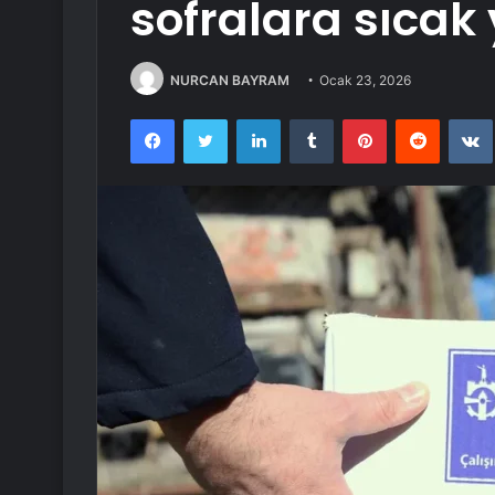
sofralara sıca
NURCAN BAYRAM
Ocak 23, 2026
Facebook
Twitter
LinkedIn
Tumblr
Pinterest
Reddit