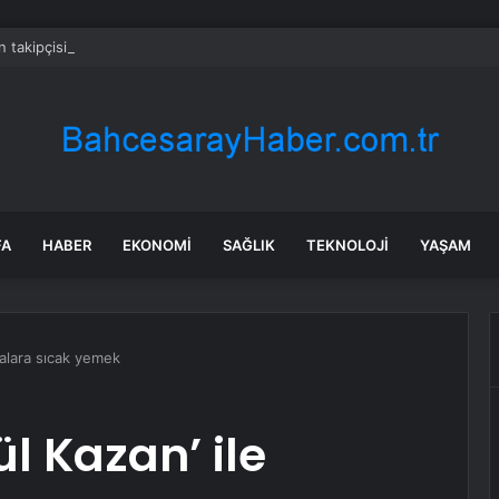
n takipçisi olan fitness fenomeni evinde ölü bulundu
FA
HABER
EKONOMI
SAĞLIK
TEKNOLOJI
YAŞAM
ralara sıcak yemek
l Kazan’ ile