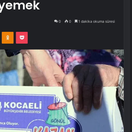
k yemek
0
0
1 dakika okuma süresi
VKontakte
Odnoklassniki
Pocket