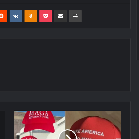
erest
Reddit
VKontakte
Odnoklassniki
Pocket
E-Posta ile paylaş
Yazdır