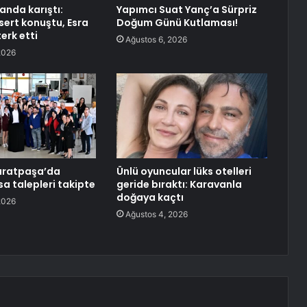
anda karıştı:
Yapımcı Suat Yanç’a Sürpriz
sert konuştu, Esra
Doğum Günü Kutlaması!
erk etti
Ağustos 6, 2026
2026
uratpaşa’da
Ünlü oyuncular lüks otelleri
a talepleri takipte
geride bıraktı: Karavanla
doğaya kaçtı
2026
Ağustos 4, 2026