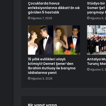
Çocuklarda havuz
Stüdyo bir 
enfeksiyonlarına dikkat! En sık
Somer Şef 
görülen 5 hastalık
yarışmayı t
Ağustos 7, 2026
Ağustos 6, 
15 yıllık evlilikleri olaylı
Antalya M
bitmişti! Demet Şener’den
Turunç Mas
İbrahim Kutluay ile barışma
Ağustos 5, 
iddialarına yanıt
Ağustos 5, 2026
Bir yanıt yazın