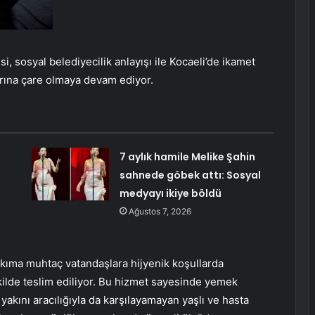
, sosyal belediyecilik anlayışı ile Kocaeli’de ikamet
rına çare olmaya devam ediyor.
7 aylık hamile Melike Şahin
sahnede göbek attı: Sosyal
medyayı ikiye böldü
Ağustos 7, 2026
akıma muhtaç vatandaşlara hijyenik koşullarda
kilde teslim ediliyor. Bu hizmet sayesinde yemek
akını aracılığıyla da karşılayamayan yaşlı ve hasta