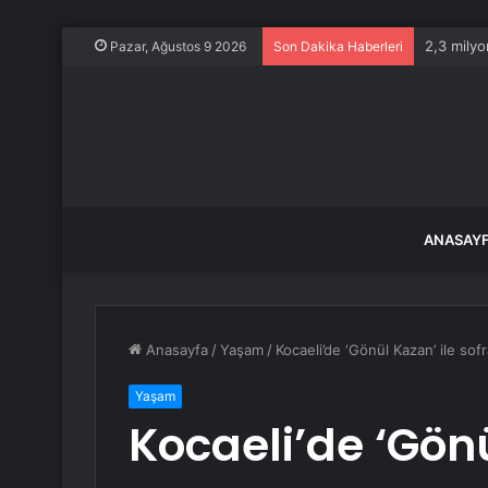
2,3 milyo
Pazar, Ağustos 9 2026
Son Dakika Haberleri
ANASAY
Anasayfa
/
Yaşam
/
Kocaeli’de ‘Gönül Kazan’ ile sof
Yaşam
Kocaeli’de ‘Gönü