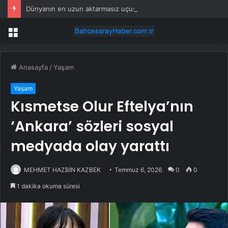
Dünyanın en uzun aktarmasız uçuşunda tarihi rekor: 24 saatten fazla havada kaldılar
Menü
Anasayfa
/
Yaşam
Yaşam
Kısmetse Olur Eftelya’nın
‘Ankara’ sözleri sosyal
medyada olay yarattı
MEHMET HAZBİN KAZBEK
Temmuz 6, 2026
0
0
1 dakika okuma süresi