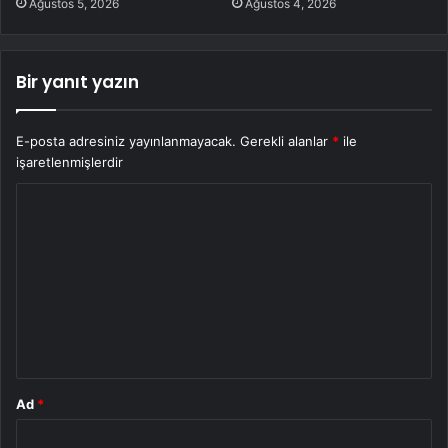
Ağustos 5, 2026
Ağustos 4, 2026
Bir yanıt yazın
E-posta adresiniz yayınlanmayacak.
Gerekli alanlar
*
ile
işaretlenmişlerdir
Y
o
r
u
m
*
Ad
*