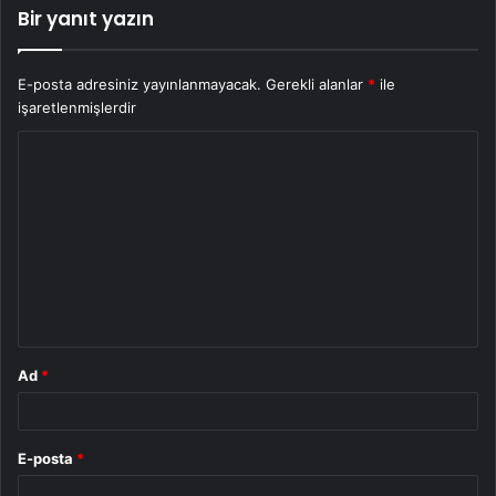
Bir yanıt yazın
E-posta adresiniz yayınlanmayacak.
Gerekli alanlar
*
ile
işaretlenmişlerdir
Y
o
r
u
m
*
Ad
*
E-posta
*