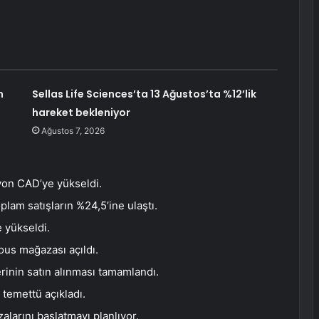
n
Sellas Life Sciences’ta 13 Ağustos’ta %12’lik
hareket bekleniyor
Ağustos 7, 2026
lyon CAD’ye yükseldi.
plam satışların %24,5’ine ulaştı.
 yükseldi.
us mağazası açıldı.
erinin satın alınması tamamlandı.
 temettü açıkladı.
alarını başlatmayı planlıyor.