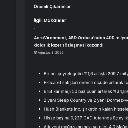
Önemli Çıkarımlar
İlgili Makaleler
AeroVironment, ABD Ordusu’ndan 400 milyo
dolarlık lazer sözleşmesi kazandı
Ağustos 8, 2026
Birinci çeyrek geliri %1,6 artışla 209,7 mi
E-ticaret satışları önemli ölçüde artarak to
Brüt kâr marjı 50 baz puan artarak %34,8’e
2 yeni Sleep Country ve 2 yeni Dormez-vo
Hush Blankets Inc. şirketinin kalan hissel
Hisse başına 0,237 CAD tutarında üç aylık
Altı yeni mağaza açmayı ve pilot 4.0 Mağaz