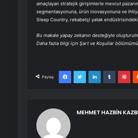
amaçlayan stratejik girişimlerle mevcut pazarın
segmentasyonuna, ürün inovasyonuna ve ihtiya
Sleep Country, rekabetçi yatak endüstrisindek
Bu makale yapay zekanın desteğiyle oluşturulmuş
Daha fazla bilgi için Şart ve Koşullar bölümüm
Facebook
Twitter
LinkedIn
Tumblr
Pint
Paylaş
MEHMET HAZBİN KAZB