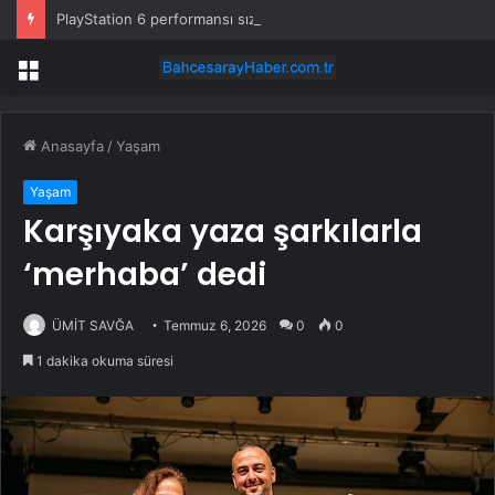
PlayStation 6 performansı sızdırıldı: PS5’i ikiye katlayabilir
Menü
Anasayfa
/
Yaşam
Yaşam
Karşıyaka yaza şarkılarla
‘merhaba’ dedi
ÜMİT SAVĞA
Temmuz 6, 2026
0
0
1 dakika okuma süresi