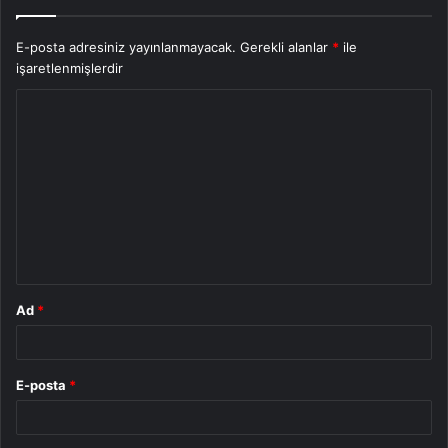
E-posta adresiniz yayınlanmayacak.
Gerekli alanlar
*
ile
işaretlenmişlerdir
Y
o
r
u
m
*
Ad
*
E-posta
*