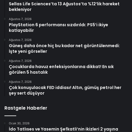
Sellas Life Sciences’ta 13 Ağustos’ta %12’lik hareket
bekleniyor
Ağustos 7, 2026
PlayStation 6 performansı sızdırıldı: PS5’i ikiye
katlayabilir
Ağustos 7, 2026
Güneş daha önce hiç bu kadar net görüntülenmedi:
İşte yeni görseller
Ağustos 7, 2026
Çocuklarda havuz enfeksiyonlarına dikkat! En sık
görülen 5 hastalık
Ağustos 7, 2026
Çok konuşulacak FED iddiası! Altın, gümüş petrol her
şey sert düşüyor
Rastgele Haberler
Ocak 30, 2026
İdo Tatlıses ve Yasemin Şefkatli’nin ikizleri 2 yaşına