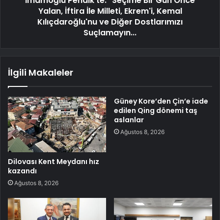
İmamoğlu Pendik'te: "Seçime Bir Gün Önce
Yalan, İftira İle Milleti, Ekrem'i, Kemal
Kılıçdaroğlu'nu ve Diğer Dostlarımızı
Suçlamayın...
İlgili Makaleler
Güney Kore’den Çin’e iade
edilen Qing dönemi taş
aslanlar
Ağustos 8, 2026
Dilovası Kent Meydanı hız
kazandı
Ağustos 8, 2026