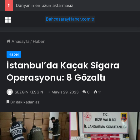
Dünyanın en uzun aktarmasız uçuşunda tarihi rekor: 24 saatten fazla havada kaldılar
Menü
Anasayfa
/
Haber
Haber
İstanbul’da Kaçak Sigara
Operasyonu: 8 Gözaltı
SEZGİN KESGİN
Mayıs 29, 2023
0
11
Bir dakikadan az