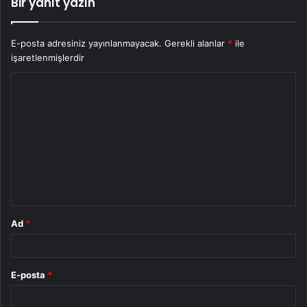
Bir yanıt yazın
E-posta adresiniz yayınlanmayacak.
Gerekli alanlar
*
ile
işaretlenmişlerdir
Y
o
r
u
m
*
Ad
*
E-posta
*