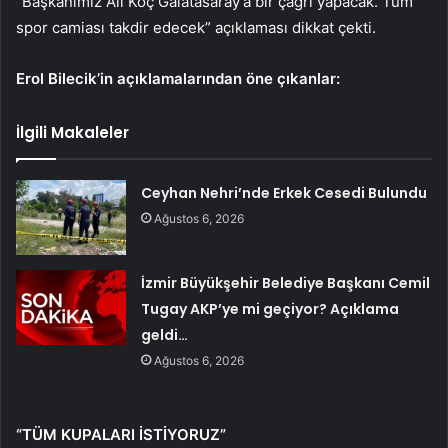
“Başkanımız Ali Koç Galatasaray’a bir çağrı yapacak. Tüm
spor camiası takdir edecek” açıklaması dikkat çekti.
Erol Bilecik’in açıklamalarından öne çıkanlar:
İlgili Makaleler
Ceyhan Nehri’nde Erkek Cesedi Bulundu
Ağustos 6, 2026
İzmir Büyükşehir Belediye Başkanı Cemil
Tugay AKP’ye mi geçiyor? Açıklama
geldi…
Ağustos 6, 2026
“TÜM KUPALARI İSTİYORUZ”