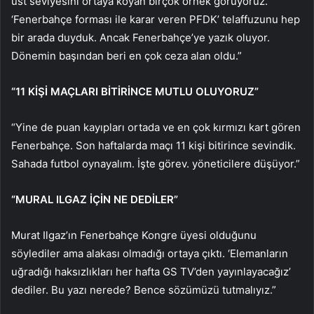
üst seviyesini ortaya koyan birçok örnek görüyoruz.
‘Fenerbahçe forması ile karar veren PFDK’ telaffuzunu hep
bir arada duyduk. Ancak Fenerbahçe’ye yazık oluyor.
Dönemin başından beri en çok ceza alan oldu.”
“11 KİŞİ MAÇLARI BİTİRİNCE MUTLU OLUYORUZ”
“Yine de puan kayıpları ortada ve en çok kırmızı kart gören
Fenerbahçe. Son haftalarda maçı 11 kişi bitirince sevindik.
Sahada futbol oynayalım. İşte görev. yöneticilere düşüyor.”
“MURAL ILGAZ İÇİN NE DEDİLER”
Murat Ilgaz’ın Fenerbahçe Kongre üyesi olduğunu
söylediler ama alakası olmadığı ortaya çıktı. ‘Elemanların
uğradığı haksızlıkları her hafta GS TV’den yayınlayacağız’
dediler. Bu yazı nerede? Bence sözümüzü tutmalıyız.”