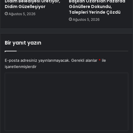
Didim Belediyesi Üretiyor,
Başkan Özarslan Pazarda
Didim Güzelleşiyor
Gönüllere Dokundu,
Talepleri Yerinde Çözdü
Ağustos 5, 2026
Ağustos 5, 2026
Bir yanıt yazın
E-posta adresiniz yayınlanmayacak.
Gerekli alanlar
*
ile
işaretlenmişlerdir
Y
o
r
u
m
*