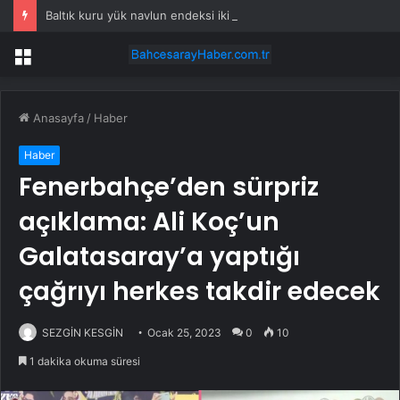
Baltık kuru yük navlun endeksi iki ayın zirvesinde
Menü
Anasayfa
/
Haber
Haber
Fenerbahçe’den sürpriz
açıklama: Ali Koç’un
Galatasaray’a yaptığı
çağrıyı herkes takdir edecek
SEZGİN KESGİN
Ocak 25, 2023
0
10
1 dakika okuma süresi