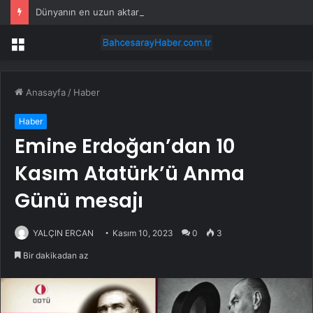
Dünyanın en uzun aktarmasız uçuşunda tarihi rekor: 24 saatten fazla havada kaldılar
Menü
Anasayfa
/
Haber
Haber
Emine Erdoğan’dan 10
Kasım Atatürk’ü Anma
Günü mesajı
YALÇIN ERCAN
Kasım 10, 2023
0
3
Bir dakikadan az