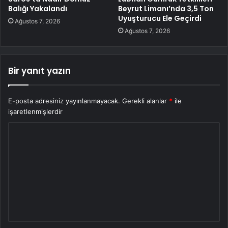
Balığı Yakalandı
Beyrut Limanı’nda 3,5 Ton
Uyuşturucu Ele Geçirdi
Ağustos 7, 2026
Ağustos 7, 2026
Bir yanıt yazın
E-posta adresiniz yayınlanmayacak.
Gerekli alanlar
*
ile
işaretlenmişlerdir
Y
o
r
u
m
*