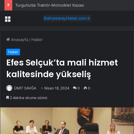
Turgutlu’da Traktör-Motosiklet Kazası
Menü
Anasayfa
/
Haber
Haber
Efes Selçuk’ta mali hizmet
kalitesinde yükseliş
ÜMİT SAVĞA
Nisan 18, 2024
0
0
2 dakika okuma süresi