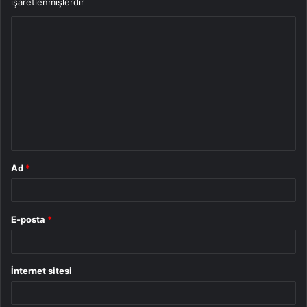
işaretlenmişlerdir
Y
o
r
u
m
*
Ad
*
E-posta
*
İnternet sitesi