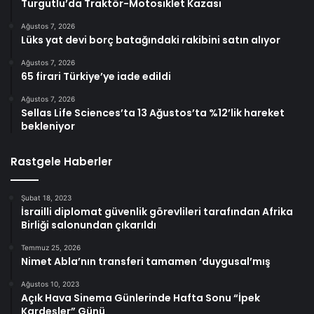
Turgutlu’da Traktör-Motosiklet Kazası
Ağustos 7, 2026
Lüks yat devi borç batağındaki rakibini satın alıyor
Ağustos 7, 2026
65 firari Türkiye’ye iade edildi
Ağustos 7, 2026
Sellas Life Sciences’ta 13 Ağustos’ta %12’lik hareket
bekleniyor
Rastgele Haberler
Şubat 18, 2023
İsrailli diplomat güvenlik görevlileri tarafından Afrika
Birliği salonundan çıkarıldı
Temmuz 25, 2026
Nimet Abla’nın transferi tamamen ‘duygusal’mış
Ağustos 10, 2023
Açık Hava Sinema Günlerinde Hafta Sonu “İpek
Kardeşler” Günü