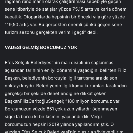
rağmen randımanlı olarak çalıştırılması sebebiyle geçen
sene itibariyle de satışlar yüzde 75,15 arttı ve karla dönemi
kapattık. Otoparklarda hepsinin bir önceki yıla göre yüzde
119,50 artış var. Bu gerçekten önemli çünkü geçen sene
turizm sezonu gerçekten verimli geçti” dedi.
VADESİ GELMİŞ BORCUMUZ YOK
Efes Selçuk Belediyesi’nin mali disiplinin sağlanması
açısından tarihinin en iyi dönemini yaşadığını belirten Filiz
Başkan, belediyenin borcuyla ilgili tartışmalara da son
noktayı koydu. Belediyenin ilgili kamu kurumları tarafından
gerçekçi bir şekilde denetlendiğine dikkat çeken
BaşkanFilizCeritoğluSengel; “180 milyon borcumuz var.
Borcumuzun yüzde 85’i çok uzun yıllardır ödenmeyen
sigorta borcu ki bir kısmını yapılandırdık. Vergi
borcumuzun hepsini 2019 yılında yapılandırmıştık. O
yüzden Efes Selçuk Belediyesi’nin gururla söyleyebilirim