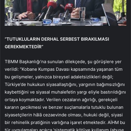
“TUTUKLULARIN DERHAL SERBEST BIRAKILMASI
GEREKMEKTEDİR”
TBMM Başkanlığı’na sunulan dilekçede, şu görüşlere yer
verildi: “Kobane Kumpas Davası kapsamında yaşanan tüm
bu gelişmeler, yalnızca bireysel adaletsizlikleri değil;
Türkiye’de hukukun siyasallaştığını, yargının bağımsızlığını
kaybettiğini ve siyasal muhalefetin yargı eliyle bastırıldığını
ortaya koymaktadır. Verilen cezaların ağırlığı, gerekçeli
kararın gecikmesi ve benzer suçlamalarla tutuklu bulunan
siyasetçilerin hâlâ cezaevinde olması, hukuki değil, siyasi
bir rehinelik pratiğinin varlığına işaret etmektedir. AİHM bu
tür uygulamaları açıkça ‘sistematik kötüye kullanım (abuse