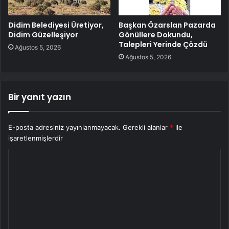
Didim Belediyesi Üretiyor,
Başkan Özarslan Pazarda
Didim Güzelleşiyor
Gönüllere Dokundu,
Talepleri Yerinde Çözdü
Ağustos 5, 2026
Ağustos 5, 2026
Bir yanıt yazın
E-posta adresiniz yayınlanmayacak.
Gerekli alanlar
*
ile
işaretlenmişlerdir
Y
o
r
u
m