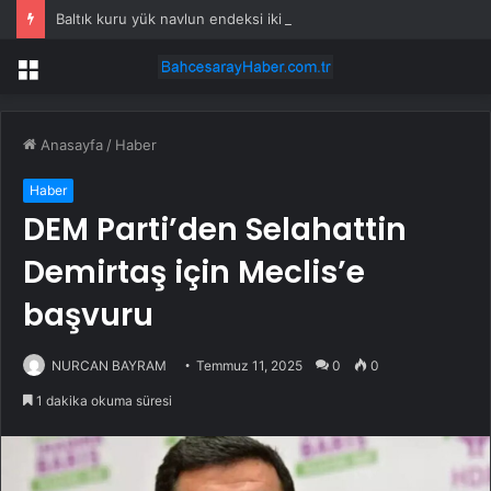
Baltık kuru yük navlun endeksi iki ayın zirvesinde
Menü
Anasayfa
/
Haber
Haber
DEM Parti’den Selahattin
Demirtaş için Meclis’e
başvuru
NURCAN BAYRAM
Temmuz 11, 2025
0
0
1 dakika okuma süresi