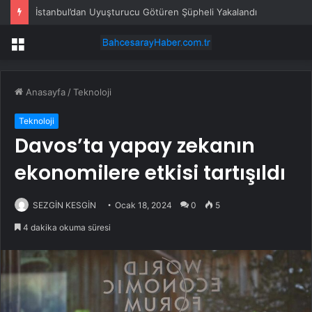
İstanbul’dan Uyuşturucu Götüren Şüpheli Yakalandı
Menü
Anasayfa
/
Teknoloji
Teknoloji
Davos’ta yapay zekanın
ekonomilere etkisi tartışıldı
SEZGİN KESGİN
Ocak 18, 2024
0
5
4 dakika okuma süresi