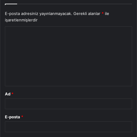
E-posta adresiniz yayınlanmayacak.
Gerekli alanlar
*
ile
işaretlenmişlerdir
Y
o
r
u
m
*
Ad
*
E-posta
*