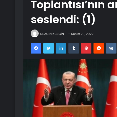
Toplantısı’nın 
seslendi: (1)
SEZGİN KESGİN
Kasım 29, 2022
Facebook
Twitter
LinkedIn
Tumblr
Pinterest
Reddit