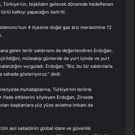
, Türkiye’nin, teşkilatın gelecek dönemde hedeflenen
ürlü katkıyı yapacağını belirtti.
astamonu’nun 4 ilçesine doğal gaz arzı merasimine 12
ı.
dana gelen terör saldırısını da değerlendiren Erdoğan,
çirildiğini, müteakip günlerde de yurt içinde ve yurt
alandığını vurguladı. Erdoğan, “Biz, bu tür saldırılarla
da sahada gösteriyoruz.” dedi.
donezya’da muhataplarına, Türkiye’nin terörle
r ifade ettiklerini söyleyen Erdoğan, Zirvede
atkıları başkanlara yüz yüze anlatma imkanı da
rizin asıl sebebinin global idare ve güvenlik