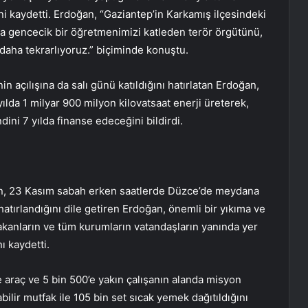
ini kaydetti. Erdoğan, “Gaziantep’in Karkamış ilçesindeki
nda gencecik bir öğretmenimizi katleden terör örgütünü,
 daha tekrarlıyoruz.” biçiminde konuştu.
nin açılışına da salı günü katıldığını hatırlatan Erdoğan,
yılda 1 milyar 900 milyon kilovatsaat enerji üreterek,
dini 7 yılda finanse edeceğini bildirdi.
nin, 23 Kasım sabah erken saatlerde Düzce’de meydana
hatırlandığını dile getiren Erdoğan, önemli bir yıkıma ve
anların ve tüm kurumların vatandaşların yanında yer
ı kaydetti.
 araç ve 5 bin 500’e yakın çalışanın alanda misyon
abilir mutfak ile 105 bin set sıcak yemek dağıtıldığını