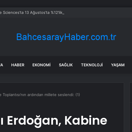
fe Sciences’ta 13 Ağustos’ta %12’lik hareket bekleniyor
FA
HABER
EKONOMI
SAĞLIK
TEKNOLOJI
YAŞAM
oplantısı’nın ardından millete seslendi: (1)
 Erdoğan, Kabine