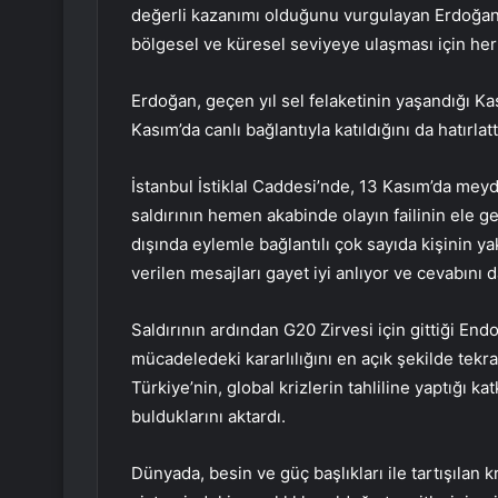
değerli kazanımı olduğunu vurgulayan Erdoğan
bölgesel ve küresel seviyeye ulaşması için her t
Erdoğan, geçen yıl sel felaketinin yaşandığı K
Kasım’da canlı bağlantıyla katıldığını da hatırlatt
İstanbul İstiklal Caddesi’nde, 13 Kasım’da mey
saldırının hemen akabinde olayın failinin ele ge
dışında eylemle bağlantılı çok sayıda kişinin yak
verilen mesajları gayet iyi anlıyor ve cevabını 
Saldırının ardından G20 Zirvesi için gittiği En
mücadeledeki kararlılığını en açık şekilde tekra
Türkiye’nin, global krizlerin tahliline yaptığı k
bulduklarını aktardı.
Dünyada, besin ve güç başlıkları ile tartışılan k