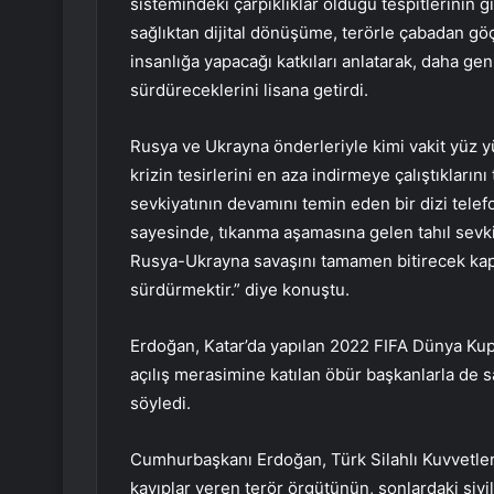
sistemindeki çarpıklıklar olduğu tespitlerinin
sağlıktan dijital dönüşüme, terörle çabadan gö
insanlığa yapacağı katkıları anlatarak, daha ge
sürdüreceklerini lisana getirdi.
Rusya ve Ukrayna önderleriyle kimi vakit yüz y
krizin tesirlerini en aza indirmeye çalıştıkları
sevkiyatının devamını temin eden bir dizi telef
sayesinde, tıkanma aşamasına gelen tahıl sevki
Rusya-Ukrayna savaşını tamamen bitirecek kap
sürdürmektir.” diye konuştu.
Erdoğan, Katar’da yapılan 2022 FIFA Dünya Kupas
açılış merasimine katılan öbür başkanlarla de 
söyledi.
Cumhurbaşkanı Erdoğan, Türk Silahlı Kuvvetler
kayıplar veren terör örgütünün, sonlardaki sivil