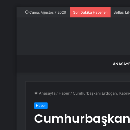
Sellas Li
Cuma, Ağustos 7 2026
Son Dakika Haberleri
ANASAY
Anasayfa
/
Haber
/
Cumhurbaşkanı Erdoğan, Kabine T
Haber
Cumhurbaşkanı