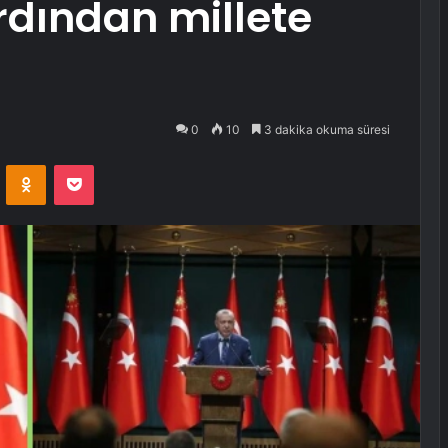
ardından millete
0
10
3 dakika okuma süresi
VKontakte
Odnoklassniki
Pocket