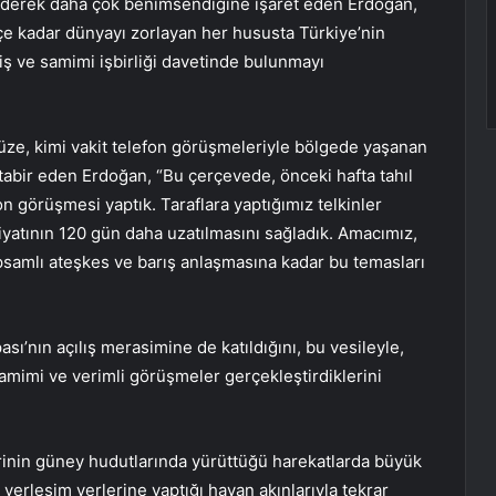
 giderek daha çok benimsendiğine işaret eden Erdoğan,
çe kadar dünyayı zorlayan her hususta Türkiye’nin
niş ve samimi işbirliği davetinde bulunmayı
üze, kimi vakit telefon görüşmeleriyle bölgede yaşanan
nı tabir eden Erdoğan, “Bu çerçevede, önceki hafta tahıl
on görüşmesi yaptık. Taraflara yaptığımız telkinler
yatının 120 gün daha uzatılmasını sağladık. Amacımız,
samlı ateşkes ve barış anlaşmasına kadar bu temasları
ı’nın açılış merasimine de katıldığını, bu vesileyle,
samimi ve verimli görüşmeler gerçekleştirdiklerini
inin güney hudutlarında yürüttüğü harekatlarda büyük
 yerleşim yerlerine yaptığı havan akınlarıyla tekrar