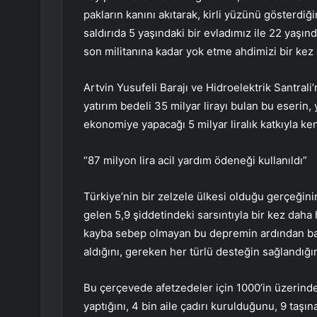
pakların kanını akıtarak, kirli yüzünü gösterdiğ
saldırıda 5 yaşındaki bir evladımız ile 22 yaşı
son militanına kadar yok etme ahdimizi bir kez
Artvin Yusufeli Barajı ve Hidroelektrik Santrali’
yatırım bedeli 35 milyar lirayı bulan bu eserin, 
ekonomiye yapacağı 5 milyar liralık katkıyla ken
“87 milyon lira acil yardım ödeneği kullanıldı”
Türkiye’nin bir zelzele ülkesi olduğu gerçeği
gelen 5,9 şiddetindeki sarsıntıyla bir kez daha 
kayba sebep olmayan bu depremin ardından bak
aldığını, gereken her türlü desteğin sağlandığın
Bu çerçevede afetzedeler için 1000’in üzerinde
yaptığını, 4 bin aile çadırı kurulduğunu, 9 taşın