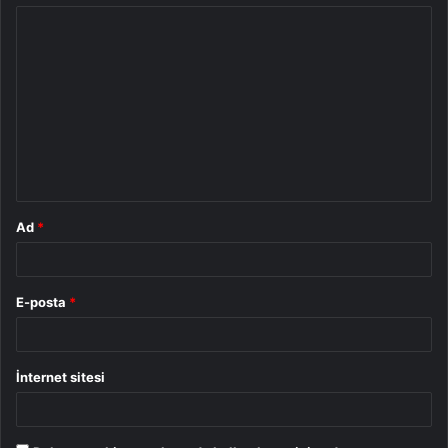
Y
o
r
u
m
*
Ad
*
E-posta
*
İnternet sitesi