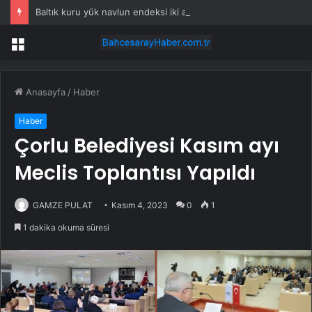
Baltık kuru yük navlun endeksi iki ayın zirvesinde
Menü
Anasayfa
/
Haber
Haber
Çorlu Belediyesi Kasım ayı
Meclis Toplantısı Yapıldı
GAMZE PULAT
Kasım 4, 2023
0
1
1 dakika okuma süresi