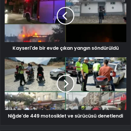
Kayseri'de bir evde çıkan yangın söndürüldü
Niğde'de 449 motosiklet ve sürücüsü denetlendi