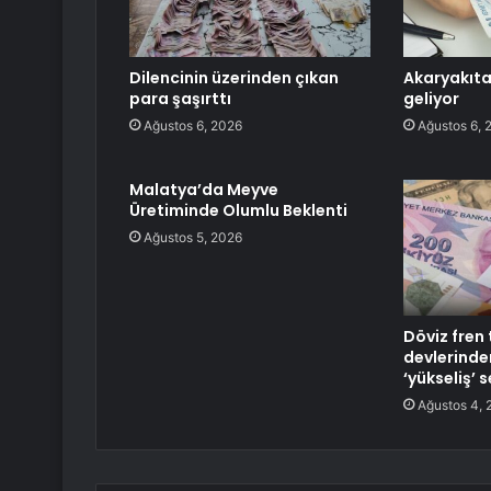
Dilencinin üzerinden çıkan
Akaryakıta
para şaşırttı
geliyor
Ağustos 6, 2026
Ağustos 6, 
Malatya’da Meyve
Üretiminde Olumlu Beklenti
Ağustos 5, 2026
Döviz fren
devlerinden
‘yükseliş’ 
Ağustos 4, 