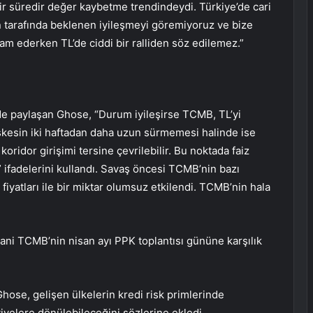
bir süredir değer kaybetme trendindeydi. Türkiye’de cari
 tarafında beklenen iyileşmeyi göremiyoruz ve bize
am ederken TL’de ciddi bir ralliden söz edilemez.”
 de paylaşan Ghose, “Durum iyileşirse TCMB, TL’yi
eşkesin iki haftadan daha uzun sürmemesi halinde ise
 koridor girişimi tersine çevrilebilir. Bu noktada faiz
.” ifadelerini kullandı. Savaş öncesi TCMB’nin bazı
fiyatları ile bir miktar olumsuz etkilendi. TCMB’nin hala
 yani TCMB’nin nisan ayı PPK toplantısı gününe karşılık
hose, gelişen ülkelerin kredi risk primlerinde
yelere dönülebileceğini sözlerine ekledi.