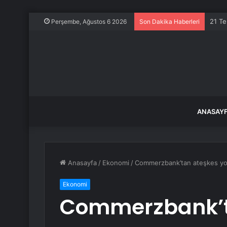
Baltı
Perşembe, Ağustos 6 2026
Son Dakika Haberleri
ANASAY
Anasayfa
/
Ekonomi
/
Commerzbank’tan ateşkes yoru
Ekonomi
Commerzbank’t