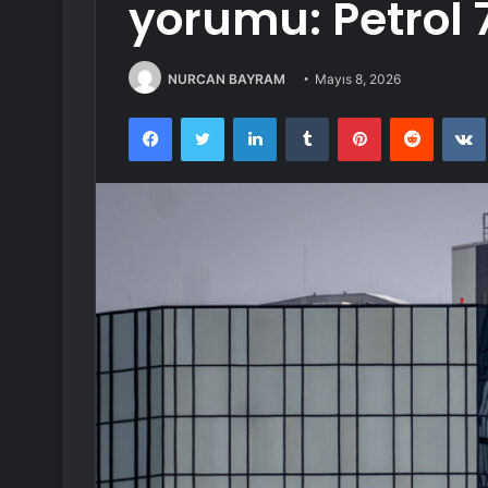
yorumu: Petrol 7
NURCAN BAYRAM
Mayıs 8, 2026
Facebook
Twitter
LinkedIn
Tumblr
Pinterest
Reddit