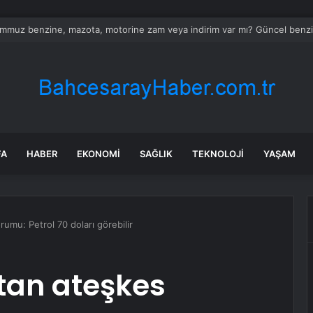
k kuru yük navlun endeksi iki ayın zirvesinde
FA
HABER
EKONOMI
SAĞLIK
TEKNOLOJI
YAŞAM
mu: Petrol 70 doları görebilir
an ateşkes