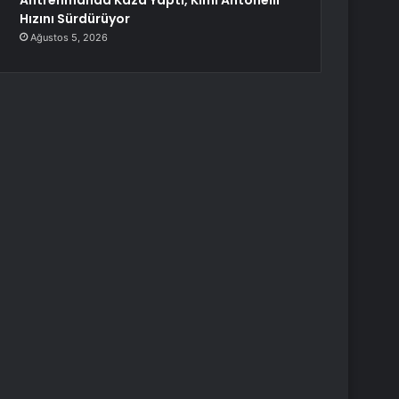
Antrenmanda Kaza Yaptı, Kimi Antonelli
Hızını Sürdürüyor
Ağustos 5, 2026