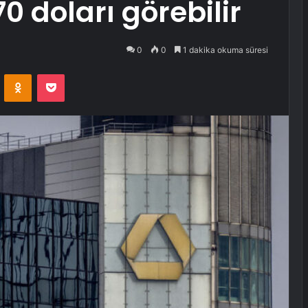
0 doları görebilir
0
0
1 dakika okuma süresi
VKontakte
Odnoklassniki
Pocket