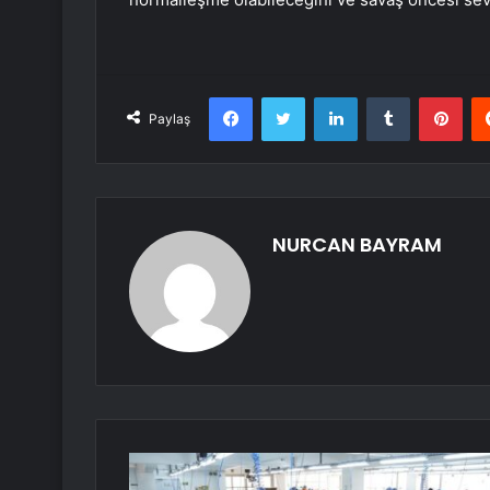
Facebook
Twitter
LinkedIn
Tumblr
Pint
Paylaş
NURCAN BAYRAM