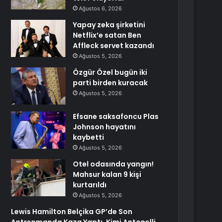
Ağustos 6, 2026
Yapay zeka şirketini
Netflix’e satan Ben
Affleck servet kazandı
Ağustos 5, 2026
Özgür Özel bugün iki
parti birden kuracak
Ağustos 5, 2026
Efsane saksafoncu Plas
Johnson hayatını
kaybetti
Ağustos 5, 2026
Otel odasında yangın!
Mahsur kalan 9 kişi
kurtarıldı
Ağustos 5, 2026
Lewis Hamilton Belçika GP’de Son