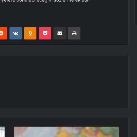
erest
Reddit
VKontakte
Odnoklassniki
Pocket
E-Posta ile paylaş
Yazdır