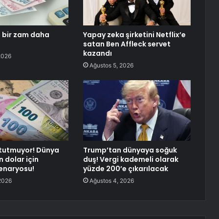
 bir zam daha
Yapay zeka şirketini Netflix’e
satan Ben Affleck servet
kazandı
2026
Ağustos 5, 2026
 tutmuyor! Dünya
Trump’tan dünyaya soğuk
 dolar için
duş! Vergi kademeli olarak
senaryosu!
yüzde 200’e çıkarılacak
2026
Ağustos 4, 2026